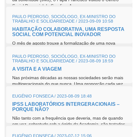
Social Paroquial da Serafina. A...
PAULO PEDROSO, SOCIÓLOGO, EX-MINISTRO DO
TRABALHO E SOLIDARIEDADE / 2023-09-09 10:58
HABITAÇÃO COLABORATIVA, UMA RESPOSTA
SOCIAL COM POTENCIAL INOVADOR
O mês de agosto trouxe a formalização de uma nova
resposta social designada habitação colaborativa e
comunitária[1]....
PAULO PEDROSO, SOCIÓLOGO, EX-MINISTRO DO
TRABALHO E SOLIDARIEDADE / 2023-08-09 18:59
A VISITA E A VIAGEM
Nas próximas décadas as nossas sociedades serão mais
multigeracionais do que nunca. Uma proporção cada vez
maior da...
EUGÉNIO FONSECA / 2023-08-09 18:48
IPSS LABORATÓRIOS INTERGERACIONAIS –
PORQUE NÃO?
Não tanto com a frequência que deveria, mas de quando
em vez, sobretudo sob a égide da Academia, são tratados
assuntos como o...
EUGÉNIO FONSECA / 2023-07-12 15:06