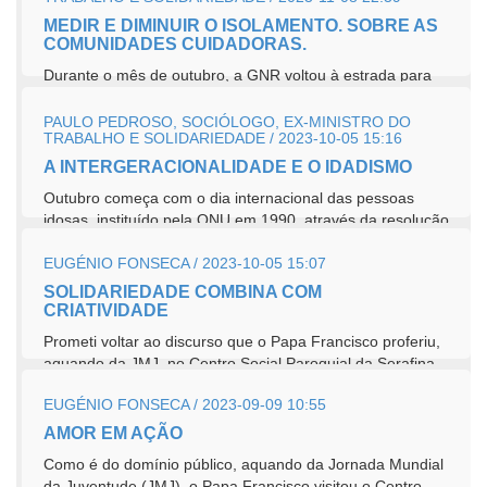
MEDIR E DIMINUIR O ISOLAMENTO. SOBRE AS
COMUNIDADES CUIDADORAS.
Durante o mês de outubro, a GNR voltou à estrada para
concretizar o “Censos Sénior”, que realiza desde 2011.
Este ano sinalizou...
PAULO PEDROSO, SOCIÓLOGO, EX-MINISTRO DO
TRABALHO E SOLIDARIEDADE / 2023-10-05 15:16
A INTERGERACIONALIDADE E O IDADISMO
Outubro começa com o dia internacional das pessoas
idosas, instituído pela ONU em 1990, através da resolução
45/106. O dia 1...
EUGÉNIO FONSECA / 2023-10-05 15:07
SOLIDARIEDADE COMBINA COM
CRIATIVIDADE
Prometi voltar ao discurso que o Papa Francisco proferiu,
aquando da JMJ, no Centro Social Paroquial da Serafina.
Desta fez para abordar um dos temas a...
EUGÉNIO FONSECA / 2023-09-09 10:55
AMOR EM AÇÃO
Como é do domínio público, aquando da Jornada Mundial
da Juventude (JMJ), o Papa Francisco visitou o Centro