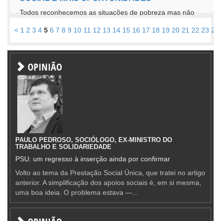
Todos reconhecemos as situações de pobreza mas não
sabemos definir bem onde ela começa ou acaba. E os
<
1
2
3
4
5
6
7
8
9
10
11
12
13
14
15
16
17
18
19
20
21
22
23
24
especialistas acompanham este...
OPINIÃO
PAULO PEDROSO, SOCIÓLOGO, EX-MINISTRO DO
TRABALHO E SOLIDARIEDADE
PSU: um regresso à inserção ainda por confirmar
Volto ao tema da Prestação Social Única, que tratei no artigo
anterior. A simplificação dos apoios sociais é, em si mesma,
uma boa ideia. O problema estava —...