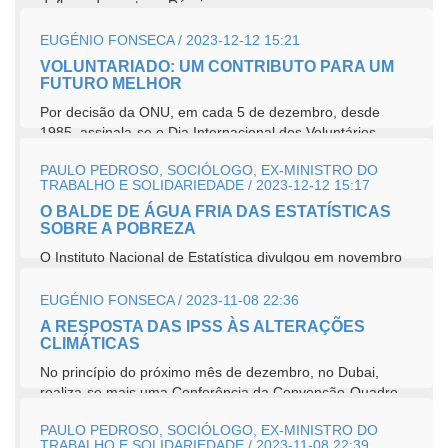
deflagrados entre a Rússia...
EUGÉNIO FONSECA / 2023-12-12 15:21
VOLUNTARIADO: UM CONTRIBUTO PARA UM
FUTURO MELHOR
Por decisão da ONU, em cada 5 de dezembro, desde
1985, assinala-se o Dia Internacional dos Voluntários.
PAULO PEDROSO, SOCIÓLOGO, EX-MINISTRO DO
TRABALHO E SOLIDARIEDADE / 2023-12-12 15:17
O BALDE DE ÁGUA FRIA DAS ESTATÍSTICAS
SOBRE A POBREZA
O Instituto Nacional de Estatística divulgou em novembro
informação sobre rendimento e condições de vida que
deitou um balde...
EUGÉNIO FONSECA / 2023-11-08 22:36
A RESPOSTA DAS IPSS ÀS ALTERAÇÕES
CLIMÁTICAS
No princípio do próximo mês de dezembro, no Dubai,
realiza-se mais uma Conferência da Convenção-Quadro
sobre as...
PAULO PEDROSO, SOCIÓLOGO, EX-MINISTRO DO
TRABALHO E SOLIDARIEDADE / 2023-11-08 22:39