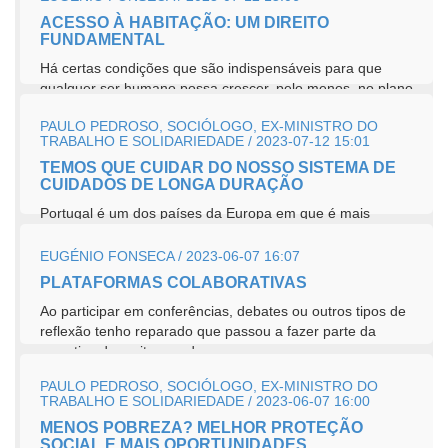
ACESSO À HABITAÇÃO: UM DIREITO
FUNDAMENTAL
Há certas condições que são indispensáveis para que
qualquer ser humano possa crescer, pelo menos, no plano
bio-psico-social...
PAULO PEDROSO, SOCIÓLOGO, EX-MINISTRO DO
TRABALHO E SOLIDARIEDADE / 2023-07-12 15:01
TEMOS QUE CUIDAR DO NOSSO SISTEMA DE
CUIDADOS DE LONGA DURAÇÃO
Portugal é um dos países da Europa em que é mais
reduzida a cobertura de idosos por cuidados de longa
duração. Apenas na...
EUGÉNIO FONSECA / 2023-06-07 16:07
PLATAFORMAS COLABORATIVAS
Ao participar em conferências, debates ou outros tipos de
reflexão tenho reparado que passou a fazer parte da
narrativa de muitos oradores,...
PAULO PEDROSO, SOCIÓLOGO, EX-MINISTRO DO
TRABALHO E SOLIDARIEDADE / 2023-06-07 16:00
MENOS POBREZA? MELHOR PROTEÇÃO
SOCIAL E MAIS OPORTUNIDADES