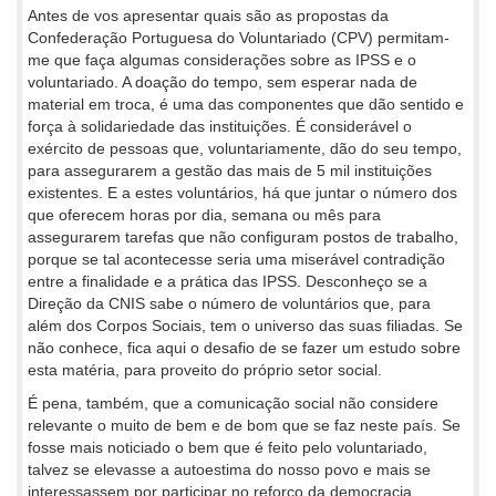
Antes de vos apresentar quais são as propostas da
Confederação Portuguesa do Voluntariado (CPV) permitam-
me que faça algumas considerações sobre as IPSS e o
voluntariado. A doação do tempo, sem esperar nada de
material em troca, é uma das componentes que dão sentido e
força à solidariedade das instituições. É considerável o
exército de pessoas que, voluntariamente, dão do seu tempo,
para assegurarem a gestão das mais de 5 mil instituições
existentes. E a estes voluntários, há que juntar o número dos
que oferecem horas por dia, semana ou mês para
assegurarem tarefas que não configuram postos de trabalho,
porque se tal acontecesse seria uma miserável contradição
entre a finalidade e a prática das IPSS. Desconheço se a
Direção da CNIS sabe o número de voluntários que, para
além dos Corpos Sociais, tem o universo das suas filiadas. Se
não conhece, fica aqui o desafio de se fazer um estudo sobre
esta matéria, para proveito do próprio setor social.
É pena, também, que a comunicação social não considere
relevante o muito de bem e de bom que se faz neste país. Se
fosse mais noticiado o bem que é feito pelo voluntariado,
talvez se elevasse a autoestima do nosso povo e mais se
interessassem por participar no reforço da democracia