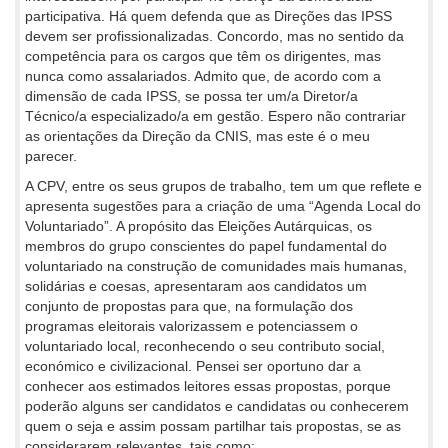
participativa. Há quem defenda que as Direções das IPSS
devem ser profissionalizadas. Concordo, mas no sentido da
competência para os cargos que têm os dirigentes, mas
nunca como assalariados. Admito que, de acordo com a
dimensão de cada IPSS, se possa ter um/a Diretor/a
Técnico/a especializado/a em gestão. Espero não contrariar
as orientações da Direção da CNIS, mas este é o meu
parecer.
A CPV, entre os seus grupos de trabalho, tem um que reflete e
apresenta sugestões para a criação de uma “Agenda Local do
Voluntariado”. A propósito das Eleições Autárquicas, os
membros do grupo conscientes do papel fundamental do
voluntariado na construção de comunidades mais humanas,
solidárias e coesas, apresentaram aos candidatos um
conjunto de propostas para que, na formulação dos
programas eleitorais valorizassem e potenciassem o
voluntariado local, reconhecendo o seu contributo social,
económico e civilizacional. Pensei ser oportuno dar a
conhecer aos estimados leitores essas propostas, porque
poderão alguns ser candidatos e candidatas ou conhecerem
quem o seja e assim possam partilhar tais propostas, se as
considerarem relevantes, tais como: