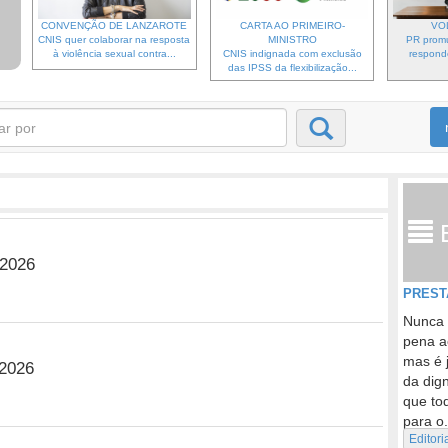
CONVENÇÃO DE LANZAROTE
CARTA AO PRIMEIRO-
VO
CNIS quer colaborar na resposta
MINISTRO
PR prom
à violência sexual contra...
CNIS indignada com exclusão
respond
das IPSS da flexibilização...
 2026
PREST
Nunca 
pena a
mas é 
 2026
da dig
que to
para o.
Editori