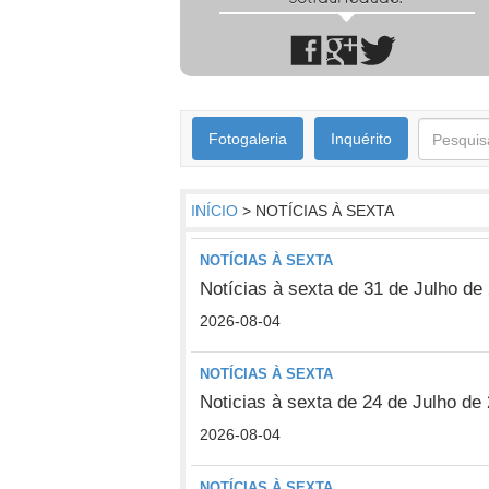
Fotogaleria
Inquérito
INÍCIO
> NOTÍCIAS À SEXTA
NOTÍCIAS À SEXTA
Notícias à sexta de 31 de Julho de
2026-08-04
NOTÍCIAS À SEXTA
Noticias à sexta de 24 de Julho de
2026-08-04
NOTÍCIAS À SEXTA