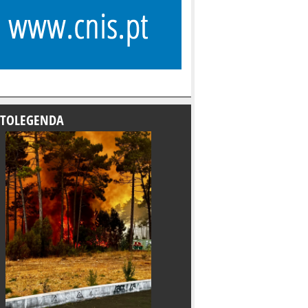
TOLEGENDA