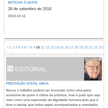
NOTÍCIAS À SEXTA
28 de setembro de 2018
2018-10-11
<
1
2
3
4
5
6
7
8
9
10
11
12
13
14
15
16
17
18
19
20
21
22
23
24
EDITORIAL
PRESTAÇÃO SOCIAL ÚNICA
Nunca o trabalho poderá ser encarado como uma pena
acessória de quem é vítima da pobreza, mas é justo que seja
visto como uma expressão da dignidade humana pelo que é
bom e salutar que todos sejam acompanhados e orientados