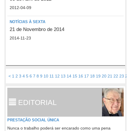
2012-04-09
NOTÍCIAS À SEXTA
21 de Novembro de 2014
2014-11-23
<
1
2
3
4
5
6
7
8
9
10
11
12
13
14
15
16
17
18
19
20
21
22
23
24
EDITORIAL
PRESTAÇÃO SOCIAL ÚNICA
Nunca o trabalho poderá ser encarado como uma pena