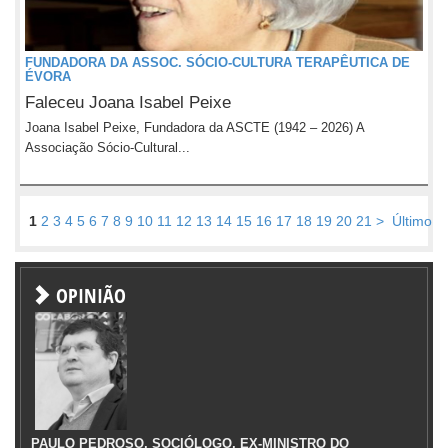
FUNDADORA DA ASSOC. SÓCIO-CULTURA TERAPÊUTICA DE
ÉVORA
Faleceu Joana Isabel Peixe
Joana Isabel Peixe, Fundadora da ASCTE (1942 – 2026) A
Associação Sócio-Cultural...
1
2
3
4
5
6
7
8
9
10
11
12
13
14
15
16
17
18
19
20
21
>
Último
OPINIÃO
PAULO PEDROSO, SOCIÓLOGO, EX-MINISTRO DO