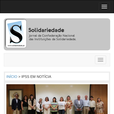
Toggl
naviga
Toggle
navigati
INÍCIO
> IPSS EM NOTÍCIA