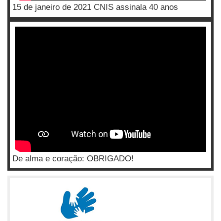
15 de janeiro de 2021 CNIS assinala 40 anos
De alma e coração: OBRIGADO!