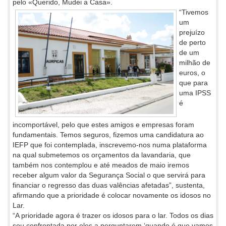
pelo «Querido, Mudei a Casa».
“Tivemos
um
prejuízo
de perto
de um
milhão de
euros, o
que para
uma IPSS
é
incomportável, pelo que estes amigos e empresas foram
fundamentais. Temos seguros, fizemos uma candidatura ao
IEFP que foi contemplada, inscrevemo-nos numa plataforma
na qual submetemos os orçamentos da lavandaria, que
também nos contemplou e até meados de maio iremos
receber algum valor da Segurança Social o que servirá para
financiar o regresso das duas valências afetadas”, sustenta,
afirmando que a prioridade é colocar novamente os idosos no
Lar.
“A prioridade agora é trazer os idosos para o lar. Todos os dias
sou confrontada por eles a perguntarem ‘quando é que vamos