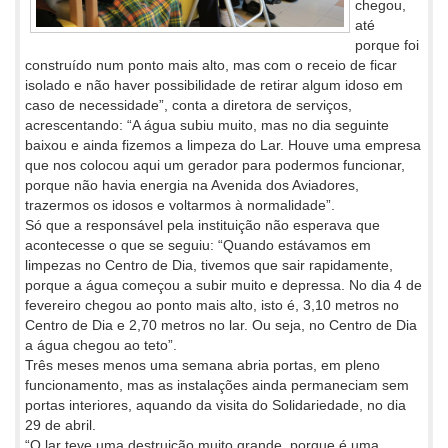
chegou,
até
porque foi
construído num ponto mais alto, mas com o receio de ficar
isolado e não haver possibilidade de retirar algum idoso em
caso de necessidade”, conta a diretora de serviços,
acrescentando: “A água subiu muito, mas no dia seguinte
baixou e ainda fizemos a limpeza do Lar. Houve uma empresa
que nos colocou aqui um gerador para podermos funcionar,
porque não havia energia na Avenida dos Aviadores,
trazermos os idosos e voltarmos à normalidade”.
Só que a responsável pela instituição não esperava que
acontecesse o que se seguiu: “Quando estávamos em
limpezas no Centro de Dia, tivemos que sair rapidamente,
porque a água começou a subir muito e depressa. No dia 4 de
fevereiro chegou ao ponto mais alto, isto é, 3,10 metros no
Centro de Dia e 2,70 metros no lar. Ou seja, no Centro de Dia
a água chegou ao teto”.
Três meses menos uma semana abria portas, em pleno
funcionamento, mas as instalações ainda permaneciam sem
portas interiores, aquando da visita do Solidariedade, no dia
29 de abril.
“O lar teve uma destruição muito grande, porque é uma