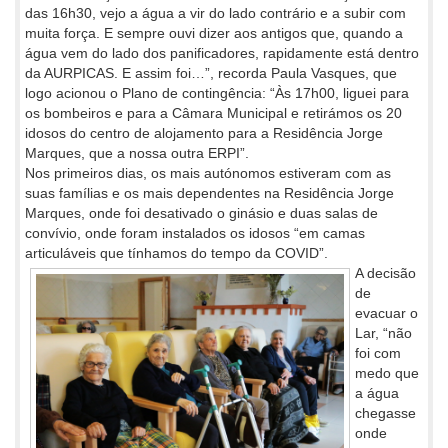
das 16h30, vejo a água a vir do lado contrário e a subir com
muita força. E sempre ouvi dizer aos antigos que, quando a
água vem do lado dos panificadores, rapidamente está dentro
da AURPICAS. E assim foi…”, recorda Paula Vasques, que
logo acionou o Plano de contingência: “Às 17h00, liguei para
os bombeiros e para a Câmara Municipal e retirámos os 20
idosos do centro de alojamento para a Residência Jorge
Marques, que a nossa outra ERPI”.
Nos primeiros dias, os mais autónomos estiveram com as
suas famílias e os mais dependentes na Residência Jorge
Marques, onde foi desativado o ginásio e duas salas de
convívio, onde foram instalados os idosos “em camas
articuláveis que tínhamos do tempo da COVID”.
A decisão
de
evacuar o
Lar, “não
foi com
medo que
a água
chegasse
onde