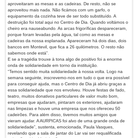
aproveitaram as mesas e as cadeiras. De resto, não se
aproveitou mais nada. Não ficámos com um garfo, o
equipamento da cozinha teve de ser todo substituído. A
destruição foi total aqui no Centro de Dia. Quando voltámos o
cheiro era nauseabundo. As arcas frigoríficas despareceram,
porque foram levadas pela água, tal como as mesas e
cadeiras da nossa esplanada. Apareceram há dois dias, dois
bancos em Montevil, que fica a 26 quilómetros. O resto não
sabemos onde está”.
E se a tragédia trouxe à tona algo de positivo foi a enorme
onda de solidariedade em torno da instituição.
“Temos sentido muita solidariedade à nossa volta. Logo na
semana seguinte, inscrevemo-nos em tudo o que era possível
para conseguir ajuda, mas o Centro de Dia já abriu graças a
essa solidariedade que nos envolveu. Houve festas de fado,
teatro, muitos donativos particulares de valor muito bom,
empresas que ajudaram, pintaram os exteriores, ajudaram
nas limpezas e houve uma empresa que nos ofereceu 50
cadeirões. Para além disso, tivemos muitos amigos que
vieram ajudar. A AURPICAS foi alvo de uma grande onda de
solidariedade”, sustenta, emocionada, Paula Vasques,
revelando que a sala de jantar do Lar vai ser requalificada