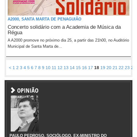
A2000, SANTA MARTA DE PENAGUIÃO
Concerto solidário com a Academia de Música da
Régua
A A2000 promove no próximo dia 25, a partir das 21h00, no Auditório
Municipal de Santa Marta de...
<
1
2
3
4
5
6
7
8
9
10
11
12
13
14
15
16
17
18
19
20
21
22
23
24
OPINIÃO
PAULO PEDROSO, SOCIÓLOGO, EX-MINISTRO DO