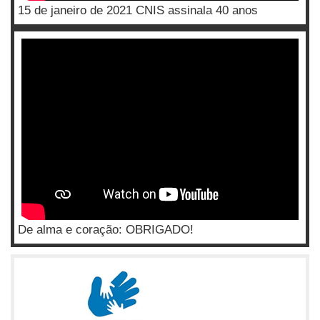
15 de janeiro de 2021 CNIS assinala 40 anos
De alma e coração: OBRIGADO!