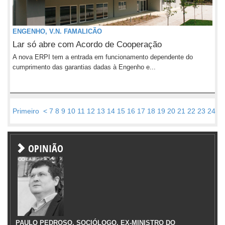
ENGENHO, V.N. FAMALICÃO
Lar só abre com Acordo de Cooperação
A nova ERPI tem a entrada em funcionamento dependente do
cumprimento das garantias dadas à Engenho e...
Primeiro
<
7
8
9
10
11
12
13
14
15
16
17
18
19
20
21
22
23
24
2
OPINIÃO
PAULO PEDROSO, SOCIÓLOGO, EX-MINISTRO DO