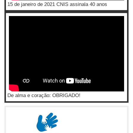
15 de janeiro de 2021 CNIS assinala 40 anos
De alma e coração: OBRIGADO!