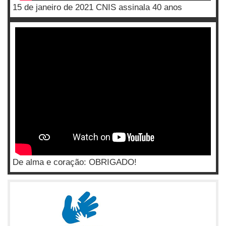
15 de janeiro de 2021 CNIS assinala 40 anos
De alma e coração: OBRIGADO!