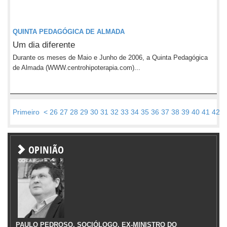
QUINTA PEDAGÓGICA DE ALMADA
Um dia diferente
Durante os meses de Maio e Junho de 2006, a Quinta Pedagógica
de Almada (WWW.centrohipoterapia.com)...
Primeiro
<
26
27
28
29
30
31
32
33
34
35
36
37
38
39
40
41
42
4
OPINIÃO
PAULO PEDROSO, SOCIÓLOGO, EX-MINISTRO DO