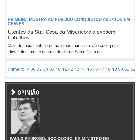
PRIMEIRA MOSTRA AO PÚBLICO CONQUISTOU ADEPTOS EM
CHAVES
Utentes da Sta. Casa da Misericórdia expõem
trabalhos
Mais de meia centena de trabalhos manuais elaborados pelos
idosos dos lares e centros de dia da Santa Casa da...
Primeiro
<
36
37
38
39
40
41
42
43
44
45
46
47
48
49
50
51
52
5
OPINIÃO
PAULO PEDROSO, SOCIÓLOGO, EX-MINISTRO DO