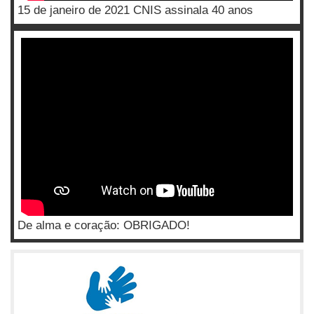
15 de janeiro de 2021 CNIS assinala 40 anos
De alma e coração: OBRIGADO!