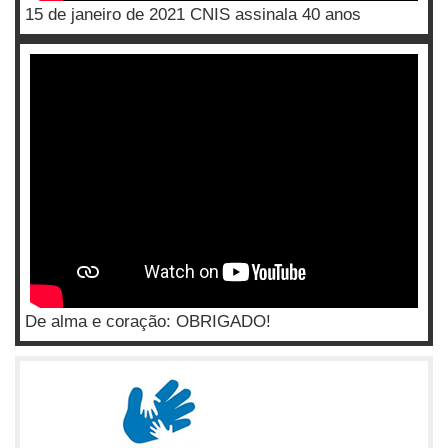
15 de janeiro de 2021 CNIS assinala 40 anos
De alma e coração: OBRIGADO!