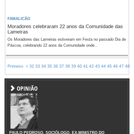
FAMALICÃO
Moradores celebraram 22 anos da Comunidade das
Lameiras
Os Moradores das Lameiras estiveram em Festa no passado Dia de
Páscoa, celebrando 22 anos da Comunidade onde...
Primeiro
<
32
33
34
35
36
37
38
39
40
41
42
43
44
45
46
47
48
4
OPINIÃO
PAULO PEDROSO, SOCIÓLOGO, EX-MINISTRO DO