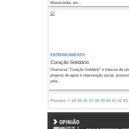
Misericórdia, em...
ENTRONCAMENTO
Coração Solidário
Chama-se "Coração Solidário" e trata-se de u
projecto de apoio e intervenção social, promov
pela...
Primeiro
<
34
35
36
37
38
39
40
41
42
43
OPINIÃO