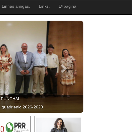
Linhas amigas.
Links.
1ª página.
, FUNCHAL
o quadriénio 2026-2029