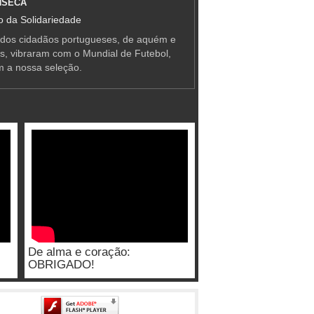
NSECA
 da Solidariedade
 dos cidadãos portugueses, de aquém e
as, vibraram com o Mundial de Futebol,
m a nossa seleção.
De alma e coração:
OBRIGADO!