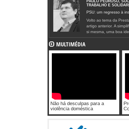
PAULO PEDROSO, SOC
TRABALHO E SOLIDAR
PSU: um regresso à ins
Volto ao tema da Presta
artigo anterior. A simpl
si mesma, uma boa ide
MULTIMÉDIA
Não há desculpas para a
Pr
violência doméstica
Co