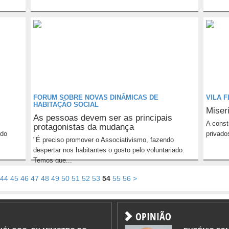
FORUM SOBRE NOVAS DINÂMICAS DE
VILA 
HABITAÇÃO SOCIAL
Miseri
As pessoas devem ser as principais
m
A const
protagonistas da mudança
ido
privado
"É preciso promover o Associativismo, fazendo
despertar nos habitantes o gosto pelo voluntariado.
Temos que...
44
45
46
47
48
49
50
51
52
53
54
55
56
>
OPINIÃO