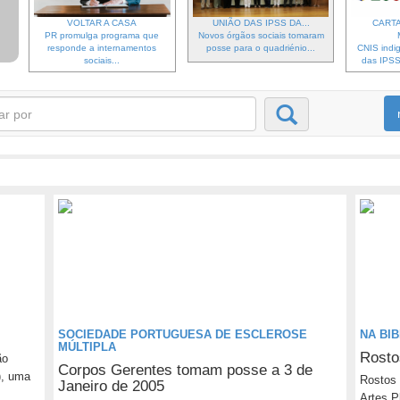
VOLTAR A CASA
UNIÃO DAS IPSS DA...
CARTA
PR promulga programa que
Novos órgãos sociais tomaram
responde a internamentos
posse para o quadriénio...
CNIS indi
sociais...
das IPSS 
SOCIEDADE PORTUGUESA DE ESCLEROSE
NA BI
MÚLTIPLA
Rosto
ão
Corpos Gerentes tomam posse a 3 de
), uma
Rostos 
Janeiro de 2005
Artes P