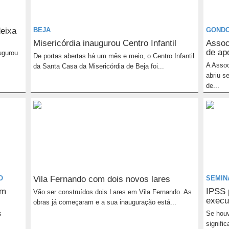
eixa
BEJA
GOND
Misericórdia inaugurou Centro Infantil
Assoc
de ap
ugurou
De portas abertas há um mês e meio, o Centro Infantil
A Assoc
da Santa Casa da Misericórdia de Beja foi...
abriu s
de...
O
Vila Fernando com dois novos lares
SEMIN
em
IPSS 
Vão ser construídos dois Lares em Vila Fernando. As
execu
obras já começaram e a sua inauguração está...
s
Se houv
signific