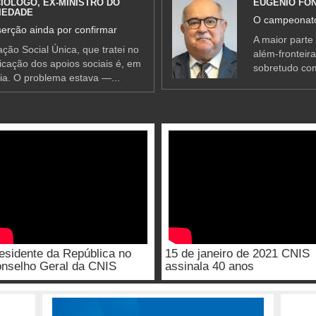
IÓLOGO, EX-MINISTRO DO
EUGÉNIO FO
IEDADE
O campeonato
erção ainda por confirmar
A maior parte
ção Social Única, que tratei no
além-fronteir
ificação dos apoios sociais é, em
sobretudo co
ia. O problema estava —...
esidente da República no
15 de janeiro de 2021 CNIS
nselho Geral da CNIS
assinala 40 anos