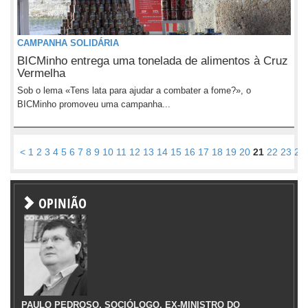
CAMPANHA SOLIDÁRIA
BICMinho entrega uma tonelada de alimentos à Cruz
Vermelha
Sob o lema «Tens lata para ajudar a combater a fome?», o
BICMinho promoveu uma campanha...
<
1
2
3
4
5
6
7
8
9
10
11
12
13
14
15
16
17
18
19
20
21
22
23
24
OPINIÃO
PAULO PEDROSO, SOCIÓLOGO, EX-MINISTRO DO