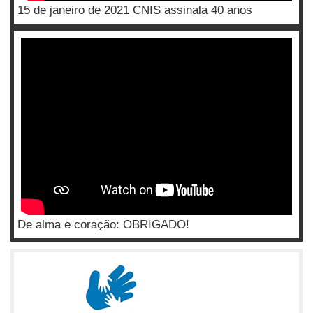
15 de janeiro de 2021 CNIS assinala 40 anos
De alma e coração: OBRIGADO!