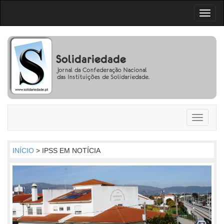
Toggl
naviga
Toggle
navigati
INÍCIO
> IPSS EM NOTÍCIA