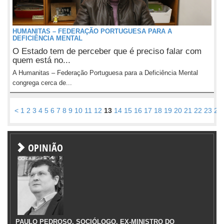
HUMANITAS – FEDERAÇÃO PORTUGUESA PARA A
DEFICIÊNCIA MENTAL
O Estado tem de perceber que é preciso falar com
quem está no...
A Humanitas – Federação Portuguesa para a Deficiência Mental
congrega cerca de...
<
1
2
3
4
5
6
7
8
9
10
11
12
13
14
15
16
17
18
19
20
21
22
23
24
OPINIÃO
PAULO PEDROSO, SOCIÓLOGO, EX-MINISTRO DO