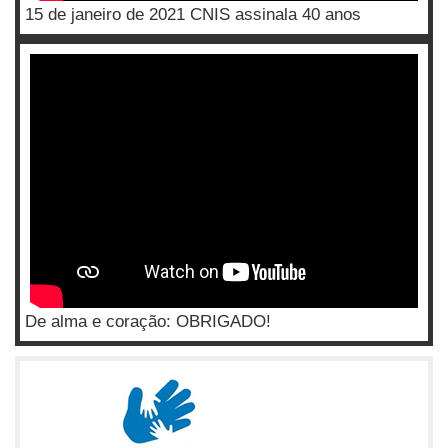
15 de janeiro de 2021 CNIS assinala 40 anos
De alma e coração: OBRIGADO!