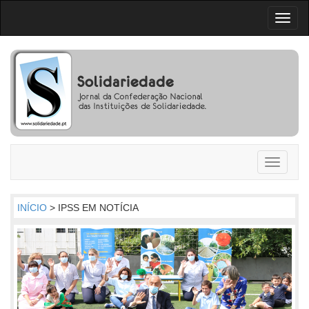
Toggl
naviga
Toggle
navigati
INÍCIO
> IPSS EM NOTÍCIA