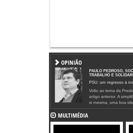
OPINIÃO
PAULO PEDROSO, SOC
TRABALHO E SOLIDAR
PSU: um regresso à ins
Volto ao tema da Presta
artigo anterior. A simpl
si mesma, uma boa ide
MULTIMÉDIA