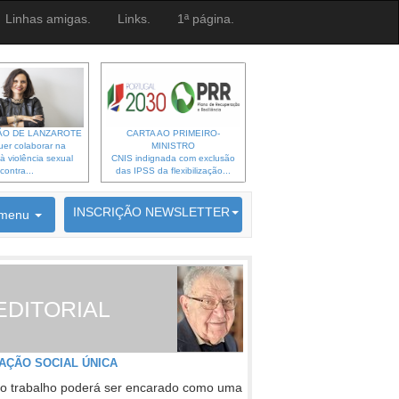
Linhas amigas.
Links.
1ª página.
O DE LANZAROTE
CARTA AO PRIMEIRO-
er colaborar na
MINISTRO
à violência sexual
CNIS indignada com exclusão
contra...
das IPSS da flexibilização...
6692 membros inscritos
INSCRIÇÃO NEWSLETTER
menu
EDITORIAL
AÇÃO SOCIAL ÚNICA
o trabalho poderá ser encarado como uma