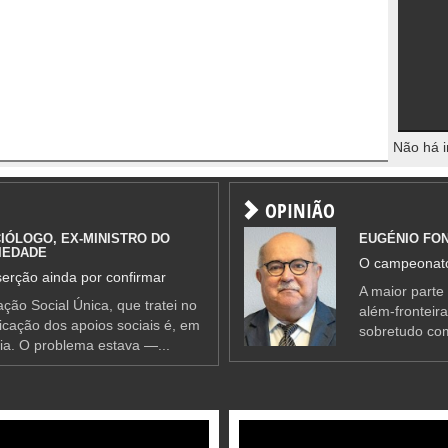
Não há i
OPINIÃO
IÓLOGO, EX-MINISTRO DO
EUGÉNIO FO
IEDADE
O campeonato
erção ainda por confirmar
A maior parte
ção Social Única, que tratei no
além-fronteir
ificação dos apoios sociais é, em
sobretudo co
ia. O problema estava —...