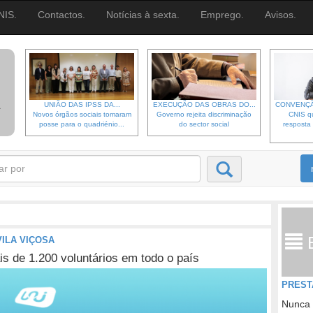
NIS.
Contactos.
Notícias à sexta.
Emprego.
Avisos.
UNIÃO DAS IPSS DA...
EXECUÇÃO DAS OBRAS DO...
CONVENÇÃ
Novos órgãos sociais tomaram
Governo rejeita discriminação
CNIS qu
posse para o quadriénio...
do sector social
resposta 
ILA VIÇOSA
is de 1.200 voluntários em todo o país
PREST
Nunca 