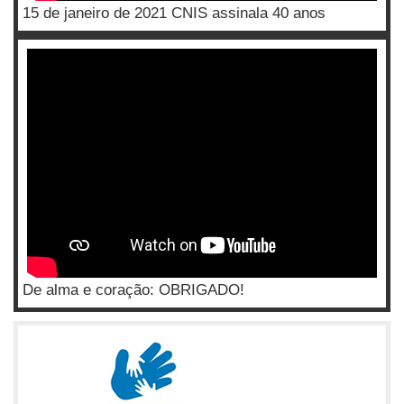
15 de janeiro de 2021 CNIS assinala 40 anos
De alma e coração: OBRIGADO!