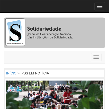
Toggl
naviga
Toggle
navigati
INÍCIO
> IPSS EM NOTÍCIA