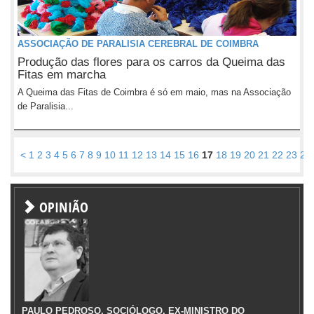
ASSOCIAÇÃO DE PARALISIA CEREBRAL DE COIMBRA
Produção das flores para os carros da Queima das
Fitas em marcha
A Queima das Fitas de Coimbra é só em maio, mas na Associação
de Paralisia...
<
1
2
3
4
5
6
7
8
9
10
11
12
13
14
15
16
17
18
19
20
21
22
23
24
OPINIÃO
PAULO PEDROSO, SOCIÓLOGO, EX-MINISTRO DO