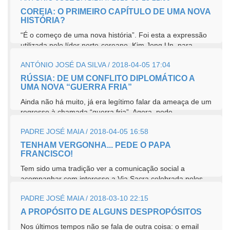
COREIA: O PRIMEIRO CAPÍTULO DE UMA NOVA
HISTÓRIA?
“É o começo de uma nova história”. Foi esta a expressão
utilizada pelo líder norte-coreano, Kim Jong Un, para...
ANTÓNIO JOSÉ DA SILVA / 2018-04-05 17:04
RÚSSIA: DE UM CONFLITO DIPLOMÁTICO A
UMA NOVA “GUERRA FRIA”
Ainda não há muito, já era legítimo falar da ameaça de um
regresso à chamada “guerra fria”. Agora, pode...
PADRE JOSÉ MAIA / 2018-04-05 16:58
TENHAM VERGONHA... PEDE O PAPA
FRANCISCO!
Tem sido uma tradição ver a comunicação social a
acompanhar com interesse a Via Sacra celebrada pelos
sucessivos Papas na semana...
PADRE JOSÉ MAIA / 2018-03-10 22:15
A PROPÓSITO DE ALGUNS DESPROPÓSITOS
Nos últimos tempos não se fala de outra coisa: o email