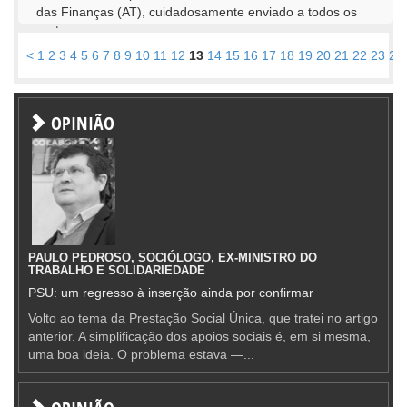
das Finanças (AT), cuidadosamente enviado a todos os
portugueses,...
<
1
2
3
4
5
6
7
8
9
10
11
12
13
14
15
16
17
18
19
20
21
22
23
24
OPINIÃO
PAULO PEDROSO, SOCIÓLOGO, EX-MINISTRO DO
TRABALHO E SOLIDARIEDADE
PSU: um regresso à inserção ainda por confirmar
Volto ao tema da Prestação Social Única, que tratei no artigo
anterior. A simplificação dos apoios sociais é, em si mesma,
uma boa ideia. O problema estava —...