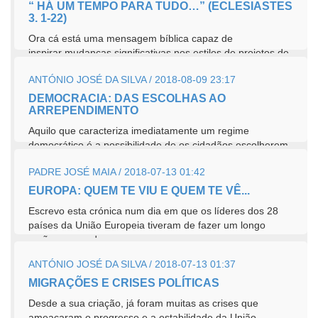
“ HÁ UM TEMPO PARA TUDO…” (ECLESIASTES
3. 1-22)
Ora cá está uma mensagem bíblica capaz de
inspirar mudanças significativas nos estilos de projetos de
vida de pessoas,...
ANTÓNIO JOSÉ DA SILVA / 2018-08-09 23:17
DEMOCRACIA: DAS ESCOLHAS AO
ARREPENDIMENTO
Aquilo que caracteriza imediatamente um regime
democrático é a possibilidade de os cidadãos escolherem
os seus representantes nos...
PADRE JOSÉ MAIA / 2018-07-13 01:42
EUROPA: QUEM TE VIU E QUEM TE VÊ...
Escrevo esta crónica num dia em que os líderes dos 28
países da União Europeia tiveram de fazer um longo
serão para poderem...
ANTÓNIO JOSÉ DA SILVA / 2018-07-13 01:37
MIGRAÇÕES E CRISES POLÍTICAS
Desde a sua criação, já foram muitas as crises que
ameaçaram o progresso e a estabilidade da União