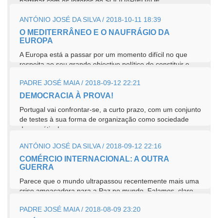
partilhar com os leitores do SOLIDARIEDADE
um processo de análise de comportamentos...
ANTÓNIO JOSÉ DA SILVA / 2018-10-11 18:39
O MEDITERRÂNEO E O NAUFRÁGIO DA
EUROPA
A Europa está a passar por um momento difícil no que
respeita ao seu grande objectivo político de constituir e
funcionar como uma...
PADRE JOSÉ MAIA / 2018-09-12 22:21
DEMOCRACIA À PROVA!
Portugal vai confrontar-se, a curto prazo, com um conjunto
de testes à sua forma de organização como sociedade
democrática!
ANTÓNIO JOSÉ DA SILVA / 2018-09-12 22:16
COMÉRCIO INTERNACIONAL: A OUTRA
GUERRA
Parece que o mundo ultrapassou recentemente mais uma
crise ameaçadora para a Paz no mundo. Falamos, claro
está, da surpreendente...
PADRE JOSÉ MAIA / 2018-08-09 23:20