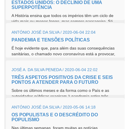
ESTADOS UNIDOS: O DECLÍNIO DE UMA
SUPERPOTÊNCIA
A História ensina que todos os impérios têm um ciclo de
vida mais ou menos longo, mas sempre passageiro. Só
alguns, e...
ANTÓNIO JOSÉ DA SILVA / 2020-06-04 22:04
PANDEMIA E TENSÕES POLÍTICAS
É hoje evidente que, para além das suas consequências
sanitárias, o chamado novo coronavírus está a provocar,
um pouco...
JOSÉ A. DA SILVA PENEDA / 2020-06-04 22:02
TRÊS ASPETOS POSITIVOS DA CRISE E SEIS
PONTOS A ATENDER PARA O FUTURO
Sobre os últimos meses e da forma como o País e as
autoridades públicas reagiram à pandemia retiro três
aspetos positivos. O...
ANTÓNIO JOSÉ DA SILVA / 2020-05-06 14:18
OS POPULISTAS E O DESCRÉDITO DO
POPULISMO
Nas últimas semanas, foram muitas as notícias