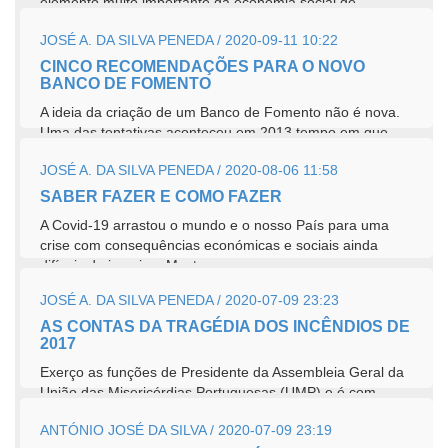
elemento muito importante da economia social de
mercado praticada na União...
JOSÉ A. DA SILVA PENEDA / 2020-09-11 10:22
CINCO RECOMENDAÇÕES PARA O NOVO
BANCO DE FOMENTO
A ideia da criação de um Banco de Fomento não é nova.
Uma das tentativas aconteceu em 2013 tempo em que
propus ao governador do...
JOSÉ A. DA SILVA PENEDA / 2020-08-06 11:58
SABER FAZER E COMO FAZER
A Covid-19 arrastou o mundo e o nosso País para uma
crise com consequências económicas e sociais ainda
difíceis de imaginar.Mostra a...
JOSÉ A. DA SILVA PENEDA / 2020-07-09 23:23
AS CONTAS DA TRAGÉDIA DOS INCÊNDIOS DE
2017
Exerço as funções de Presidente da Assembleia Geral da
União das Misericórdias Portuguesas (UMP) e é com...
ANTÓNIO JOSÉ DA SILVA / 2020-07-09 23:19