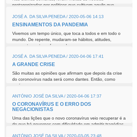
protagonizadas por políticos que cultivam aquilo que
vulgarmente se chama populismo, um...
JOSÉ A. DA SILVA PENEDA / 2020-05-06 14:13
ENSINAMENTOS DA PANDEMIA
Vivemos um tempo único, que toca a todos e em todo o
mundo. De repente, mudaram-se hábitos, atitudes,
comportamentos e formas de pensar....
JOSÉ A. DA SILVA PENEDA / 2020-04-06 17:41
A GRANDE CRISE
São muitas as opiniões que afirmam que depois da crise
do coronovírus nada será como dantes. Então, como
será...
ANTÓNIO JOSÉ DA SILVA / 2020-04-06 17:37
O CORONAVÍRUS E O ERRO DOS
NEGACIONISTAS
Uma das lições que o novo coronavírus veio recuperar é a
de que há governos com dificuldade em admitir tragédias
de...
ANTÓNIO JOSÉ DA SILVA / 2020-03-05 23:48