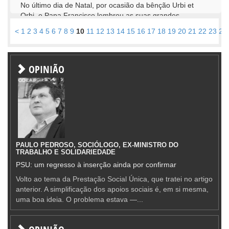
No último dia de Natal, por ocasião da bênção Urbi et
Orbi, o Papa Francisco lembrou as suas grandes...
<
1
2
3
4
5
6
7
8
9
10
11
12
13
14
15
16
17
18
19
20
21
22
23
24
OPINIÃO
PAULO PEDROSO, SOCIÓLOGO, EX-MINISTRO DO
TRABALHO E SOLIDARIEDADE
PSU: um regresso à inserção ainda por confirmar
Volto ao tema da Prestação Social Única, que tratei no artigo
anterior. A simplificação dos apoios sociais é, em si mesma,
uma boa ideia. O problema estava —...