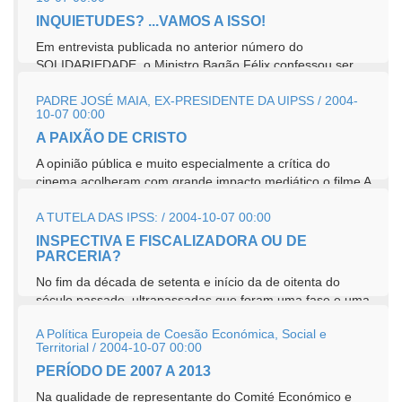
INQUIETUDES? ...VAMOS A ISSO!
Em entrevista publicada no anterior número do
SOLIDARIEDADE, o Ministro Bagão Félix confessou ser
sua intenção...
PADRE JOSÉ MAIA, EX-PRESIDENTE DA UIPSS / 2004-
10-07 00:00
A PAIXÃO DE CRISTO
A opinião pública e muito especialmente a crítica do
cinema acolheram com grande impacto mediático o filme A
PAIXÃO DE...
A TUTELA DAS IPSS: / 2004-10-07 00:00
INSPECTIVA E FISCALIZADORA OU DE
PARCERIA?
No fim da década de setenta e início da de oitenta do
século passado, ultrapassadas que foram uma fase e uma
estratégia de...
A Política Europeia de Coesão Económica, Social e
Territorial / 2004-10-07 00:00
PERÍODO DE 2007 A 2013
Na qualidade de representante do Comité Económico e