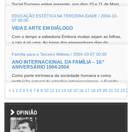
Social Europeu estive presente, nos dias 10 e 11 de Maio,
em Bruxelas, no fórum da...
EDUCAÇÃO ESTÉTICA NA TERCEIRA IDADE / 2004-10-
07 00:00
VIDA E ARTE EM DIÁLOGO
Com o tempo a sabedoria Embora muitas sejam as folhas,
a raiz é só uma; Ao longo dos enganadores dias da
mocidade, Oscilaram ao sol as minhas...
Família para o Terceiro Milénio / 2004-10-07 00:00
ANO INTERNACIONAL DA FAMÍLIA – 10.º
ANIVERSÁRIO 1994-2004
Como parte intrínseca da sociedade humana e como
instituição natural de relações intergeracionais, a Família
tem sido...
<
1
2
3
4
5
6
7
8
9
10
11
12
13
14
15
16
17
18
19
20
21
22
23
24
OPINIÃO