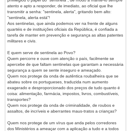
privilegiou o papel do "sentinela", de modo a mantê-lo sempre
atento e apto a responder, de imediato, ao oficial que lhe
transmitir a senha: "sentinela, alerta", gritando bem alto:
"sentinela, alerta está"!
Aos sentinelas, que ainda podemos ver na frente de alguns
quartéis e de instituições oficiais da República, é confiada a
tarefa de manter em prevenção e segurança as altas patentes
militares e civis.
E quem serve de sentinela ao Povo?
Quem percorre e ouve com atenção o país, facilmente se
apercebe de que faltam sentinelas que garantam a necessária
segurança a quem se sente inseguro e ameaçado.
Quem nos protege da onda de autêntica roubalheira que se
abateu sobre os portugueses, traduzida num aumento
exagerado e desproporcionado dos preços de tudo quanto é
coisa: alimentação, farmácia, impostos, livros, combustíveis,
transportes?
Quem nos protege da onda de criminalidade, de roubos e
assaltos, de incríveis e aberrantes maus-tratos a crianças?
Quem nos protege de um vírus que anda pelos corredores
dos Ministérios a ameaçar com a aplicação a tudo e a todos