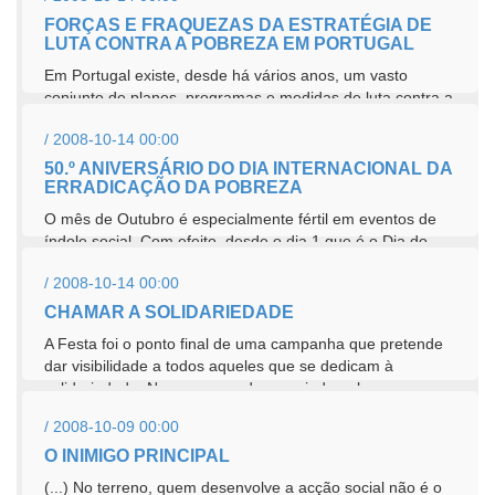
FORÇAS E FRAQUEZAS DA ESTRATÉGIA DE
LUTA CONTRA A POBREZA EM PORTUGAL
Em Portugal existe, desde há vários anos, um vasto
conjunto de planos, programas e medidas de luta contra a
pobreza. Actualmente, a luta contra a...
/ 2008-10-14 00:00
50.º ANIVERSÁRIO DO DIA INTERNACIONAL DA
ERRADICAÇÃO DA POBREZA
O mês de Outubro é especialmente fértil em eventos de
índole social. Com efeito, desde o dia 1 que é o Dia do
Idoso, passando...
/ 2008-10-14 00:00
CHAMAR A SOLIDARIEDADE
A Festa foi o ponto final de uma campanha que pretende
dar visibilidade a todos aqueles que se dedicam à
solidariedade. No ano passado, ensaiada pela...
/ 2008-10-09 00:00
O INIMIGO PRINCIPAL
(...) No terreno, quem desenvolve a acção social não é o