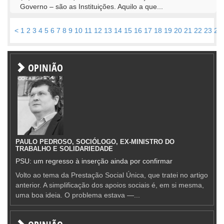
Governo – são as Instituições. Aquilo a que...
<
1
2
3
4
5
6
7
8
9
10
11
12
13
14
15
16
17
18
19
20
21
22
23
24
OPINIÃO
PAULO PEDROSO, SOCIÓLOGO, EX-MINISTRO DO
TRABALHO E SOLIDARIEDADE
PSU: um regresso à inserção ainda por confirmar
Volto ao tema da Prestação Social Única, que tratei no artigo
anterior. A simplificação dos apoios sociais é, em si mesma,
uma boa ideia. O problema estava —...