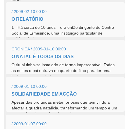
IPSS, com...
/ 2009-02-10 00:00
O RELATÓRIO
1 - Há cerca de 10 anos – era então dirigente do Centro
Social de Ermesinde, uma instituição particular de
solidariedade...
CRÓNICA / 2009-01-10 00:00
O NATAL É TODOS OS DIAS
O ritual tinha-se instalado de forma imperceptível. Todas
as noites o pai entrava no quarto do filho para ler uma
história ou um capítulo...
/ 2009-01-10 00:00
SOLIDARIEDADE EM ACÇÃO
Apesar das profundas metamorfoses que têm vindo a
afectar a quadra natalícia, transformando um tempo e um
acontecimento que deveria ser de mensagem...
/ 2009-01-07 00:00