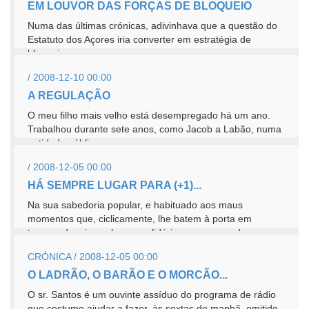
EM LOUVOR DAS FORÇAS DE BLOQUEIO
Numa das últimas crónicas, adivinhava que a questão do
Estatuto dos Açores iria converter em estratégia de
bloqueio a...
/ 2008-12-10 00:00
A REGULAÇÃO
O meu filho mais velho está desempregado há um ano.
Trabalhou durante sete anos, como Jacob a Labão, numa
entidade pública,...
/ 2008-12-05 00:00
HÁ SEMPRE LUGAR PARA (+1)...
Na sua sabedoria popular, e habituado aos maus
momentos que, ciclicamente, lhe batem à porta em
tempos de crise, o bom e solidário povo responde...
CRÓNICA / 2008-12-05 00:00
O LADRÃO, O BARÃO E O MORCÃO...
O sr. Santos é um ouvinte assíduo do programa de rádio
que costumo ajudar a fazer, às sextas de manhã, emitido