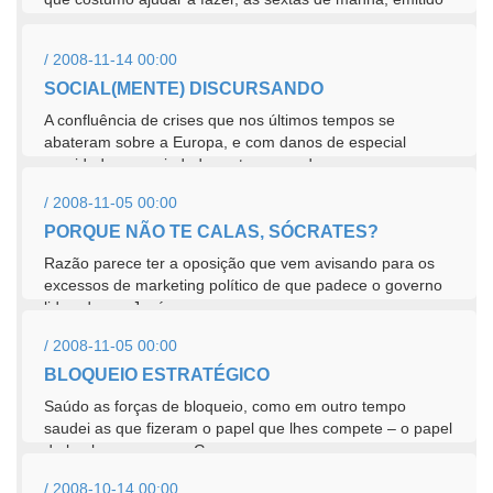
na...
/ 2008-11-14 00:00
SOCIAL(MENTE) DISCURSANDO
A confluência de crises que nos últimos tempos se
abateram sobre a Europa, e com danos de especial
gravidade na sociedade portuguesa, deve merecer,...
/ 2008-11-05 00:00
PORQUE NÃO TE CALAS, SÓCRATES?
Razão parece ter a oposição que vem avisando para os
excessos de marketing político de que padece o governo
liderado por José...
/ 2008-11-05 00:00
BLOQUEIO ESTRATÉGICO
Saúdo as forças de bloqueio, como em outro tempo
saudei as que fizeram o papel que lhes compete – o papel
de lembrar, quer aos Governos,...
/ 2008-10-14 00:00