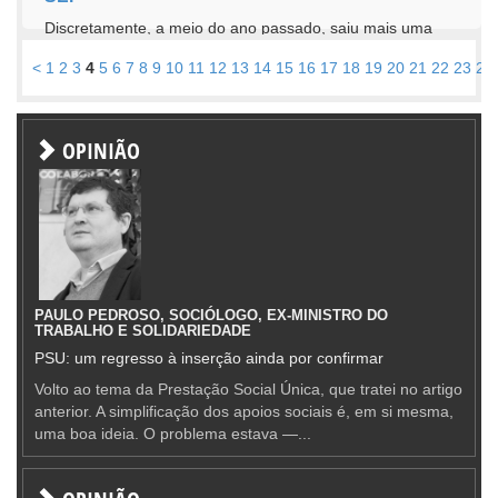
Discretamente, a meio do ano passado, saiu mais uma
edição da conta satélite da economia social, uma iniciativa
<
1
2
3
4
5
6
7
8
9
10
11
12
13
14
15
16
17
18
19
20
21
22
23
24
do Instituto Nacional de...
OPINIÃO
PAULO PEDROSO, SOCIÓLOGO, EX-MINISTRO DO
TRABALHO E SOLIDARIEDADE
PSU: um regresso à inserção ainda por confirmar
Volto ao tema da Prestação Social Única, que tratei no artigo
anterior. A simplificação dos apoios sociais é, em si mesma,
uma boa ideia. O problema estava —...