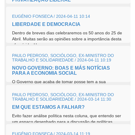
A gratuitidade das creches do sistema de cooperação e
das amas do Instituto de Segurança Social, assumida pela
EUGÉNIO FONSECA / 2024-04-11 10:14
Lei Nº 2/2022, de...
LIBERDADE E DEMOCRACIA
Dentro de breves dias celebraremos os 50 anos do 25 de
Abril. Muitas serão as opiniões sobre a importância desta
efeméride. Uns...
PAULO PEDROSO, SOCIÓLOGO, EX-MINISTRO DO
TRABALHO E SOLIDARIEDADE / 2024-04-11 10:19
NOVO GOVERNO: BOAS E MÁS NOTÍCIAS
PARA A ECONOMIA SOCIAL
O Governo que acaba de tomar posse tem a sua
investidura garantida pela promessa do PS de não
apresentar nem viabilizar qualquer moção de...
PAULO PEDROSO, SOCIÓLOGO, EX-MINISTRO DO
TRABALHO E SOLIDARIEDADE / 2024-03-14 11:30
EM QUE ESTAMOS A FALHAR?
Evito fazer análise política nesta coluna, que entendo ser
um espaço desenhado para a discussão de políticas
públicas....
EUGÉNIO FONSECA / 2024-03-14 11:19