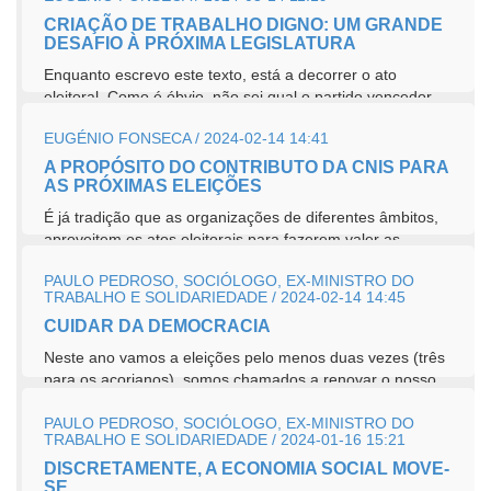
CRIAÇÃO DE TRABALHO DIGNO: UM GRANDE
DESAFIO À PRÓXIMA LEGISLATURA
Enquanto escrevo este texto, está a decorrer o ato
eleitoral. Como é óbvio, não sei qual o partido vencedor,
nem quem...
EUGÉNIO FONSECA / 2024-02-14 14:41
A PROPÓSITO DO CONTRIBUTO DA CNIS PARA
AS PRÓXIMAS ELEIÇÕES
É já tradição que as organizações de diferentes âmbitos,
aproveitem os atos eleitorais para fazerem valer as...
PAULO PEDROSO, SOCIÓLOGO, EX-MINISTRO DO
TRABALHO E SOLIDARIEDADE / 2024-02-14 14:45
CUIDAR DA DEMOCRACIA
Neste ano vamos a eleições pelo menos duas vezes (três
para os açorianos), somos chamados a renovar o nosso
laço...
PAULO PEDROSO, SOCIÓLOGO, EX-MINISTRO DO
TRABALHO E SOLIDARIEDADE / 2024-01-16 15:21
DISCRETAMENTE, A ECONOMIA SOCIAL MOVE-
SE.