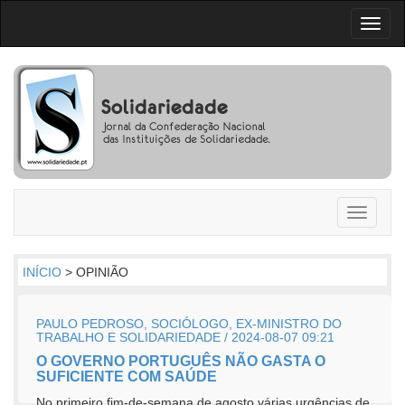
Toggl
naviga
Toggle
navigati
INÍCIO
> OPINIÃO
PAULO PEDROSO, SOCIÓLOGO, EX-MINISTRO DO
TRABALHO E SOLIDARIEDADE / 2024-08-07 09:21
O GOVERNO PORTUGUÊS NÃO GASTA O
SUFICIENTE COM SAÚDE
No primeiro fim-de-semana de agosto várias urgências de