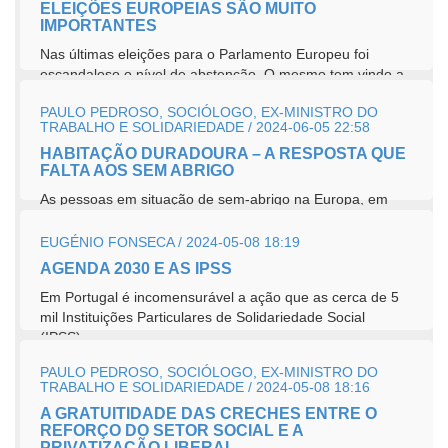
ELEIÇÕES EUROPEIAS SÃO MUITO
IMPORTANTES
Nas últimas eleições para o Parlamento Europeu foi
escandaloso o nível de abstenção. O mesmo tem vindo a
acontecer nos...
PAULO PEDROSO, SOCIÓLOGO, EX-MINISTRO DO
TRABALHO E SOLIDARIEDADE / 2024-06-05 22:58
HABITAÇÃO DURADOURA – A RESPOSTA QUE
FALTA AOS SEM ABRIGO
As pessoas em situação de sem-abrigo na Europa, em
2023 serão cerca de 900 mil, segundo a estimativa da
FEANTSA (Federação...
EUGÉNIO FONSECA / 2024-05-08 18:19
AGENDA 2030 E AS IPSS
Em Portugal é incomensurável a ação que as cerca de 5
mil Instituições Particulares de Solidariedade Social
(IPSS)...
PAULO PEDROSO, SOCIÓLOGO, EX-MINISTRO DO
TRABALHO E SOLIDARIEDADE / 2024-05-08 18:16
A GRATUITIDADE DAS CRECHES ENTRE O
REFORÇO DO SETOR SOCIAL E A
PRIVATIZAÇÃO LIBERAL