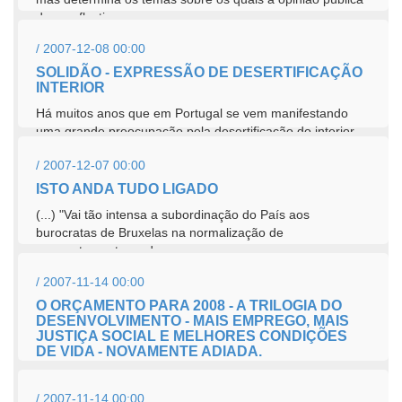
deve reflectir....
/ 2007-12-08 00:00
SOLIDÃO - EXPRESSÃO DE DESERTIFICAÇÃO
INTERIOR
Há muitos anos que em Portugal se vem manifestando
uma grande preocupação pela desertificação do interior
do país, com...
/ 2007-12-07 00:00
ISTO ANDA TUDO LIGADO
(...) "Vai tão intensa a subordinação do País aos
burocratas de Bruxelas na normalização de
comportamentos e de...
/ 2007-11-14 00:00
O ORÇAMENTO PARA 2008 - A TRILOGIA DO
DESENVOLVIMENTO - MAIS EMPREGO, MAIS
JUSTIÇA SOCIAL E MELHORES CONDIÇÕES
DE VIDA - NOVAMENTE ADIADA.
Os portugueses têm razões para se sentirem frustrados
por um governo que prometeu fazer algo de diferente e
/ 2007-11-14 00:00