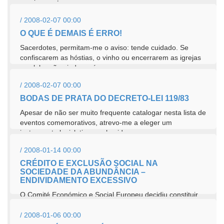
precisamente,...
/ 2008-02-07 00:00
O QUE É DEMAIS É ERRO!
Sacerdotes, permitam-me o aviso: tende cuidado. Se
confiscarem as hóstias, o vinho ou encerrarem as igrejas
a celebração ainda será...
/ 2008-02-07 00:00
BODAS DE PRATA DO DECRETO-LEI 119/83
Apesar de não ser muito frequente catalogar nesta lista de
eventos comemorativos, atrevo-me a eleger um
instrumento legislativo, conhecido como o...
/ 2008-01-14 00:00
CRÉDITO E EXCLUSÃO SOCIAL NA
SOCIEDADE DA ABUNDÂNCIA –
ENDIVIDAMENTO EXCESSIVO
O Comité Económico e Social Europeu decidiu constituir
um grupo estudo para elaborar um parecer de iniciativa
sobre o tema acima indicado, este...
/ 2008-01-06 00:00