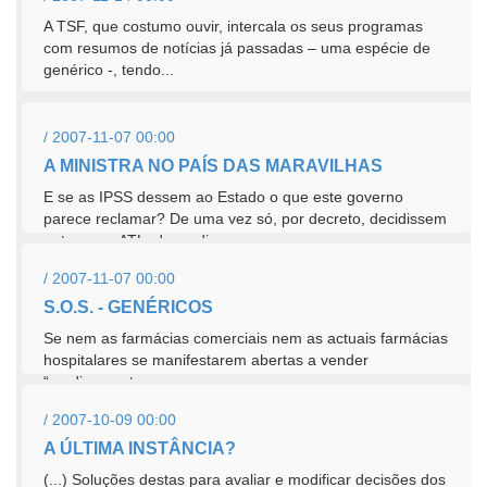
tudo indicava que tal desiderato seria...
A TSF, que costumo ouvir, intercala os seus programas
com resumos de notícias já passadas – uma espécie de
genérico -, tendo...
/ 2007-11-07 00:00
A MINISTRA NO PAÍS DAS MARAVILHAS
E se as IPSS dessem ao Estado o que este governo
parece reclamar? De uma vez só, por decreto, decidissem
entregar o ATL, despedissem os...
/ 2007-11-07 00:00
S.O.S. - GENÉRICOS
Se nem as farmácias comerciais nem as actuais farmácias
hospitalares se manifestarem abertas a vender
“medicamentos a preços...
/ 2007-10-09 00:00
A ÚLTIMA INSTÂNCIA?
(...) Soluções destas para avaliar e modificar decisões dos