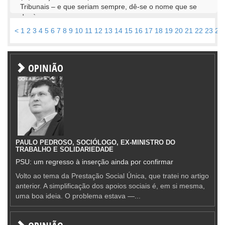
Tribunais – e que seriam sempre, dê-se o nome que se
der à...
<
1
2
3
4
5
6
7
8
9
10
11
12
13
14
15
16
17
18
19
20
21
22
23
24
OPINIÃO
PAULO PEDROSO, SOCIÓLOGO, EX-MINISTRO DO
TRABALHO E SOLIDARIEDADE
PSU: um regresso à inserção ainda por confirmar
Volto ao tema da Prestação Social Única, que tratei no artigo
anterior. A simplificação dos apoios sociais é, em si mesma,
uma boa ideia. O problema estava —...