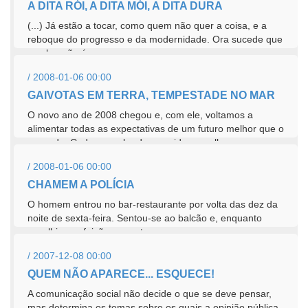
A DITA RÓI, A DITA MÓI, A DITA DURA
(...) Já estão a tocar, como quem não quer a coisa, e a
reboque do progresso e da modernidade. Ora sucede que
a culpa não é...
/ 2008-01-06 00:00
GAIVOTAS EM TERRA, TEMPESTADE NO MAR
O novo ano de 2008 chegou e, com ele, voltamos a
alimentar todas as expectativas de um futuro melhor que o
passado. Cada um sabe da sua vida e, melhor que...
/ 2008-01-06 00:00
CHAMEM A POLÍCIA
O homem entrou no bar-restaurante por volta das dez da
noite de sexta-feira. Sentou-se ao balcão e, enquanto
escolhia a refeição por entre...
/ 2007-12-08 00:00
QUEM NÃO APARECE... ESQUECE!
A comunicação social não decide o que se deve pensar,
mas determina os temas sobre os quais a opinião pública