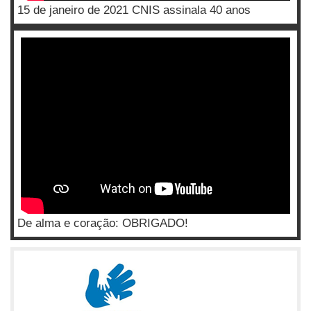
15 de janeiro de 2021 CNIS assinala 40 anos
De alma e coração: OBRIGADO!