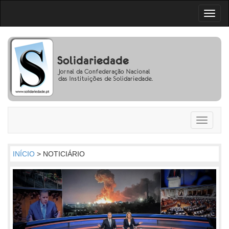
Toggl
naviga
Toggle
navigati
INÍCIO
> NOTICIÁRIO