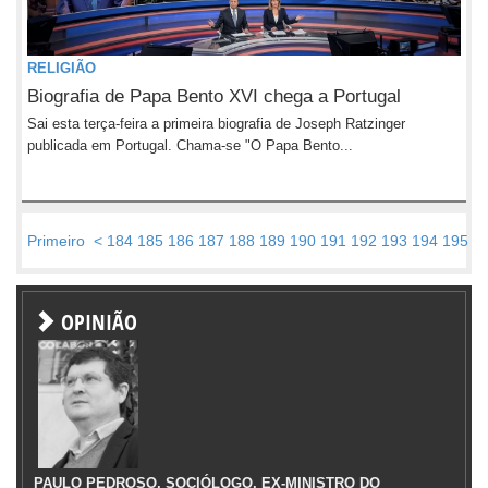
RELIGIÃO
Biografia de Papa Bento XVI chega a Portugal
Sai esta terça-feira a primeira biografia de Joseph Ratzinger
publicada em Portugal. Chama-se "O Papa Bento...
Primeiro
<
184
185
186
187
188
189
190
191
192
193
194
195
1
OPINIÃO
PAULO PEDROSO, SOCIÓLOGO, EX-MINISTRO DO