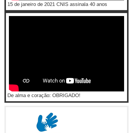
15 de janeiro de 2021 CNIS assinala 40 anos
De alma e coração: OBRIGADO!