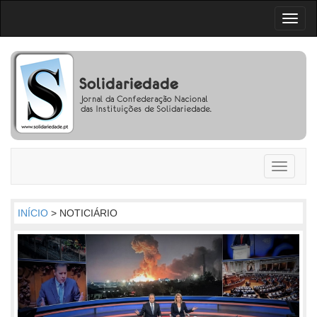
Toggl
naviga
Toggle
navigati
INÍCIO
> NOTICIÁRIO