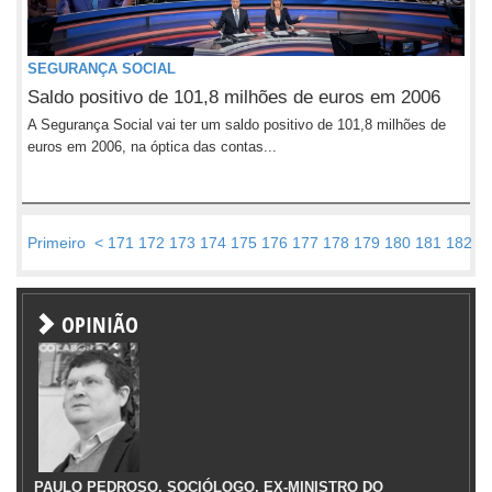
SEGURANÇA SOCIAL
Saldo positivo de 101,8 milhões de euros em 2006
A Segurança Social vai ter um saldo positivo de 101,8 milhões de
euros em 2006, na óptica das contas...
Primeiro
<
171
172
173
174
175
176
177
178
179
180
181
182
1
OPINIÃO
PAULO PEDROSO, SOCIÓLOGO, EX-MINISTRO DO