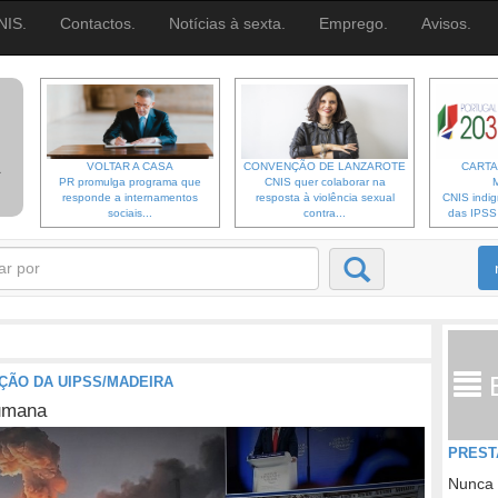
NIS.
Contactos.
Notícias à sexta.
Emprego.
Avisos.
VOLTAR A CASA
CONVENÇÃO DE LANZAROTE
CARTA
PR promulga programa que
CNIS quer colaborar na
responde a internamentos
resposta à violência sexual
CNIS indi
sociais...
contra...
das IPSS d
ÇÃO DA UIPSS/MADEIRA
humana
PREST
Nunca 