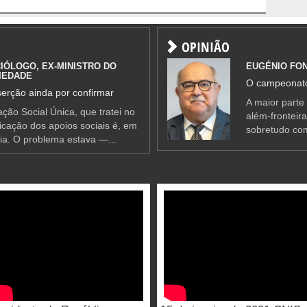
OPINIÃO
IÓLOGO, EX-MINISTRO DO
EUGÉNIO FO
IEDADE
O campeonato
erção ainda por confirmar
A maior parte
ção Social Única, que tratei no
além-fronteir
ificação dos apoios sociais é, em
sobretudo co
ia. O problema estava —...