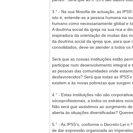
3.° - Na sua filosofia de actuação, as IPSS
isto é, entende-se a pessoa humana na sua
humano como necessariamente global e tot
A doutrina social da igreja na sua rica e 
inspiradora da orientação de muitas das nos
da doutrina social da igreja que, para qu
consolidados, deve-se atender a todos o
Será que as nossas instituições estão per
participar num desenvolvimento integral e
as pessoas das comunidades onde estamos 
desfavorecidos? Será que todas as IPSS’s
existem e às novas pobrezas que surgem
4.° - Estas instituições não são corporativa
sócioprofissionais, a todos os estratos so
Não será gue assistimos ao surgimento de
aberta às situações diversificadas? Querem
5.° - As IPSS’s, conforme o Decreto-Lei n.º
de dar expressão organizada ao imperativo