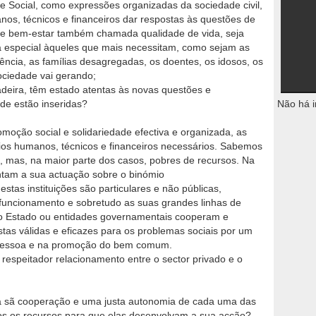
ade Social, como expressões organizadas da sociedade civil,
os, técnicos e financeiros dar respostas às questões de
se bem-estar também chamada qualidade de vida, seja
ra especial àqueles que mais necessitam, como sejam as
ência, as famílias desagregadas, os doentes, os idosos, os
ociedade vai gerando;
adeira, têm estado atentas às novas questões e
de estão inseridas?
Não há i
moção social e solidariedade efectiva e organizada, as
ios humanos, técnicos e financeiros necessários. Sabemos
s, mas, na maior parte dos casos, pobres de recursos. Na
ntam a sua actuação sobre o binómio
tas instituições são particulares e não públicas,
uncionamento e sobretudo as suas grandes linhas de
 o Estado ou entidades governamentais cooperam e
stas válidas e eficazes para os problemas sociais por um
a pessoa e na promoção do bem comum.
respeitador relacionamento entre o sector privado e o
a sã cooperação e uma justa autonomia de cada uma das
os os recursos para que elas desenvolvam a sua acção?