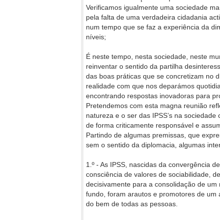
Verificamos igualmente uma sociedade marc
pela falta de uma verdadeira cidadania activ
num tempo que se faz a experiência da d
níveis;
É neste tempo, nesta sociedade, neste mun
reinventar o sentido da partilha desintere
das boas práticas que se concretizam no d
realidade com que nos deparámos quotidia
encontrando respostas inovadoras para p
Pretendemos com esta magna reunião reflec
natureza e o ser das IPSS’s na sociedade
de forma criticamente responsável e assu
Partindo de algumas premissas, que expre
sem o sentido da diplomacia, algumas inte
1.º - As IPSS, nascidas da convergência de
consciência de valores de sociabilidade, 
decisivamente para a consolidação de um 
fundo, foram arautos e promotores de um 
do bem de todas as pessoas.