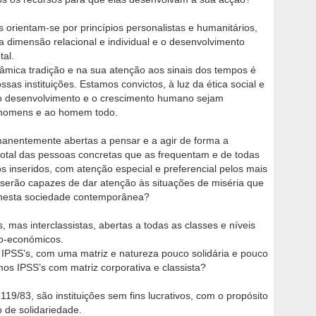
’s orientam-se por princípios personalistas e humanitários,
 dimensão relacional e individual e o desenvolvimento
al.
dinâmica tradição e na sua atenção aos sinais dos tempos é
sas instituições. Estamos convictos, à luz da ética social e
e o desenvolvimento e o crescimento humano sejam
s homens e ao homem todo.
manentemente abertas a pensar e a agir de forma a
 total das pessoas concretas que as frequentam e de todas
inseridos, com atenção especial e preferencial pelos mais
 serão capazes de dar atenção às situações de miséria que
 nesta sociedade contemporânea?
s, mas interclassistas, abertas a todas as classes e níveis
cio-económicos.
 IPSS’s, com uma matriz e natureza pouco solidária e pouco
os IPSS’s com matriz corporativa e classista?
 119/83, são instituições sem fins lucrativos, com o propósito
 de solidariedade.