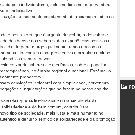
ada pelo individualismo, pelo imediatismo, e, porventura,
a e participativa;
iminuição ou mesmo do esgotamento de recursos a todos os
do e nesta terra, que é urgente descobrir, redescobrir e
ssada dos bens e dos saberes, das experiências positivas e
ia a dia. Importa e urge igualmente, tendo em conta a
namente, lançar um olhar prospectivo e arrepiar caminho,
roblemáticas sempre novas.
tir, cruzando saberes e experiências, sobre o papel, a
 contemporânea, no âmbito regional e nacional. Fazêmo-Io
midamente propositiva.
ssam convicções, colocarei com simplicidade, porventura
FO
rrogações e inquietações que se fazem no nosso espírito.
 vontades que se institucionalizaram em virtude da
de solidariedade e do bem comum, contribuíram
novo tipo de sociedade, mais justa e mais humana; no
autêntico e genuíno sentido da solidariedade e da promoção