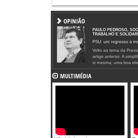
OPINIÃO
PAULO PEDROSO, SOC
TRABALHO E SOLIDAR
PSU: um regresso à ins
Volto ao tema da Presta
artigo anterior. A simpl
si mesma, uma boa ide
MULTIMÉDIA