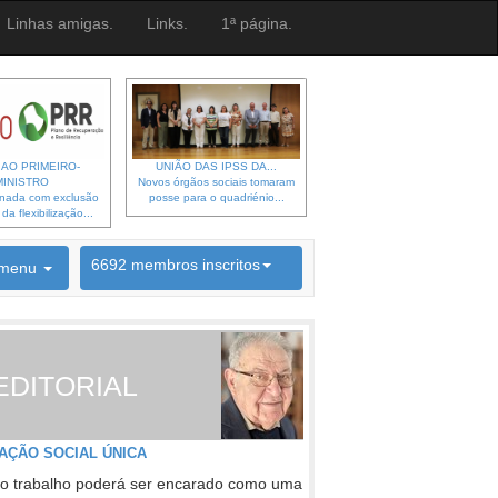
Linhas amigas.
Links.
1ª página.
 AO PRIMEIRO-
UNIÃO DAS IPSS DA...
MINISTRO
Novos órgãos sociais tomaram
gnada com exclusão
posse para o quadriénio...
a flexibilização...
6692 membros inscritos
menu
INSCRIÇÃO NEWSLETTER
EDITORIAL
AÇÃO SOCIAL ÚNICA
o trabalho poderá ser encarado como uma