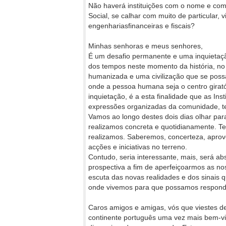
Não haverá instituições com o nome e com o 
Social, se calhar com muito de particular,
engenhariasfinanceiras e fiscais?
Minhas senhoras e meus senhores,
É um desafio permanente e uma inquietaçã
dos tempos neste momento da história, no
humanizada e uma civilização que se possa 
onde a pessoa humana seja o centro giratór
inquietação, é a esta finalidade que as Ins
expressões organizadas da comunidade, t
Vamos ao longo destes dois dias olhar par
realizamos concreta e quotidianamente. Ter
realizamos. Saberemos, concerteza, aprov
acções e iniciativas no terreno.
Contudo, seria interessante, mais, será a
prospectiva a fim de aperfeiçoarmos as no
escuta das novas realidades e dos sinais
onde vivemos para que possamos responder
Caros amigos e amigas, vós que viestes d
continente português uma vez mais bem-vi