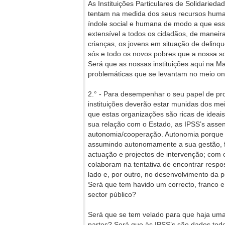
As Instituições Particulares de Solidaried
tentam na medida dos seus recursos human
índole social e humana de modo a que es
extensível a todos os cidadãos, de manei
crianças, os jovens em situação de delinqu
sós e todo os novos pobres que a nossa s
Será que as nossas instituições aqui na M
problemáticas que se levantam no meio on
2.° - Para desempenhar o seu papel de pro
instituições deverão estar munidas dos me
que estas organizações são ricas de ideai
sua relação com o Estado, as IPSS’s asse
autonomia/cooperação. Autonomia porque es
assumindo autonomamente a sua gestão, f
actuação e projectos de intervenção; com
colaboram na tentativa de encontrar respo
lado e, por outro, no desenvolvimento d
Será que tem havido um correcto, franco e 
sector público?
Será que se tem velado para que haja um
partes? Será que às IPSS’s são dados tod