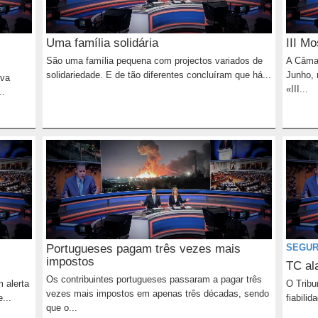
Uma família solidária
III M
São uma família pequena com projectos variados de
A Câmar
solidariedade. E de tão diferentes concluíram que há...
Junho, 
iva
«III...
..
Portugueses pagam três vezes mais
SEGUR
impostos
TC al
Os contribuintes portugueses passaram a pagar três
m alerta
O Tribu
vezes mais impostos em apenas três décadas, sendo
...
fiabili
que o...