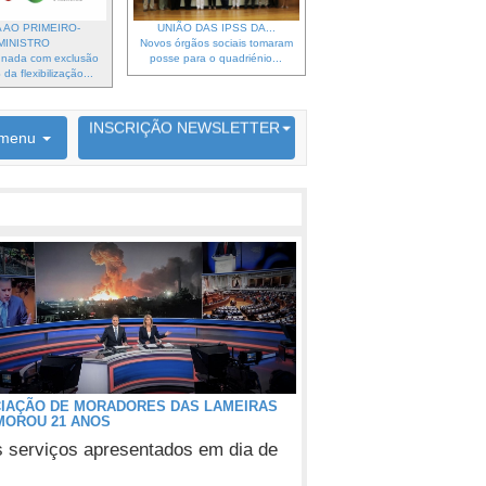
 AO PRIMEIRO-
UNIÃO DAS IPSS DA...
MINISTRO
Novos órgãos sociais tomaram
gnada com exclusão
posse para o quadriénio...
da flexibilização...
6692 membros inscritos
INSCRIÇÃO NEWSLETTER
menu
IAÇÃO DE MORADORES DAS LAMEIRAS
OROU 21 ANOS
 serviços apresentados em dia de