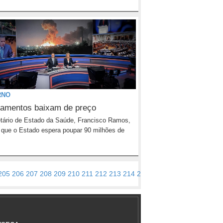
RNO
amentos baixam de preço
tário de Estado da Saúde, Francisco Ramos,
 que o Estado espera poupar 90 milhões de
205
206
207
208
209
210
211
212
213
214
215
216
217
218
219
220