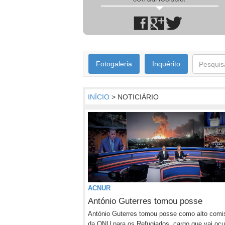
Fotogaleria
Inquérito
INÍCIO
> NOTICIÁRIO
ACNUR
António Guterres tomou posse
António Guterres tomou posse como alto comi
da ONU para os Refugiados, cargo que vai ocu