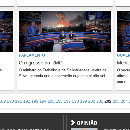
PARLAMENTO
GOVE
O regresso do RMG
Medic
e
O ministro do Trabalho e da Solidariedade, Vieira da
O secre
Silva, garantiu que a contenção orçamental não vai...
afirmou
euros...
189
190
191
192
193
194
195
196
197
198
199
200
201
202
203
204
OPINIÃO