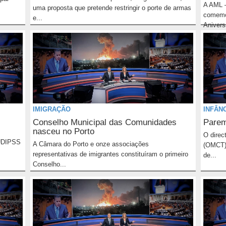
A AML –
uma proposta que pretende restringir o porte de armas
comemo
e...
Aniversá
IMIGRAÇÃO
INFÂN
Conselho Municipal das Comunidades
Parem
nasceu no Porto
O direc
 UDIPSS
A Câmara do Porto e onze associações
(OMCT) 
representativas de imigrantes constituíram o primeiro
de...
Conselho...