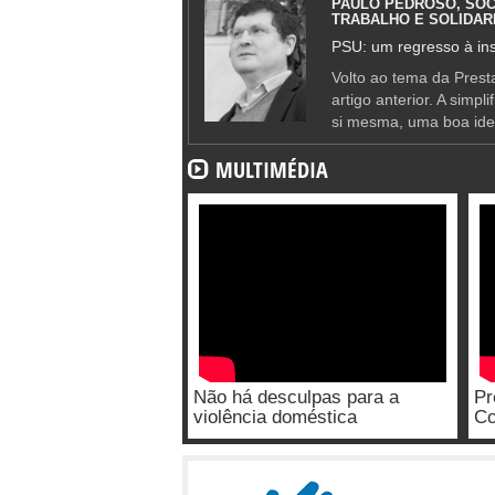
PAULO PEDROSO, SOC
TRABALHO E SOLIDAR
PSU: um regresso à ins
Volto ao tema da Presta
artigo anterior. A simpl
si mesma, uma boa ide
MULTIMÉDIA
Não há desculpas para a
Pr
violência doméstica
Co