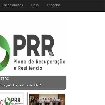
Linhas amigas.
Links.
1ª página.
ISTRO
ilização dos prazos do PRR