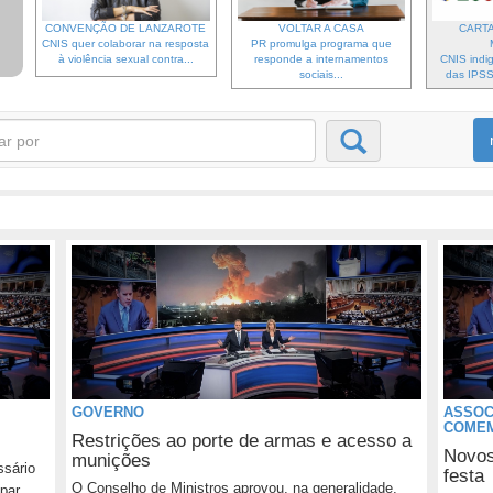
CONVENÇÃO DE LANZAROTE
VOLTAR A CASA
CARTA
CNIS quer colaborar na resposta
PR promulga programa que
à violência sexual contra...
responde a internamentos
CNIS indi
sociais...
das IPSS 
GOVERNO
ASSOC
COMEM
Restrições ao porte de armas e acesso a
Novos
munições
ssário
festa
O Conselho de Ministros aprovou, na generalidade,
par