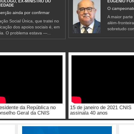
IÓLOGO, EX-MINISTRO DO
EUGÉNIO FO
IEDADE
O campeonato
erção ainda por confirmar
A maior parte
ção Social Única, que tratei no
além-fronteir
ificação dos apoios sociais é, em
sobretudo co
ia. O problema estava —...
esidente da República no
15 de janeiro de 2021 CNIS
nselho Geral da CNIS
assinala 40 anos