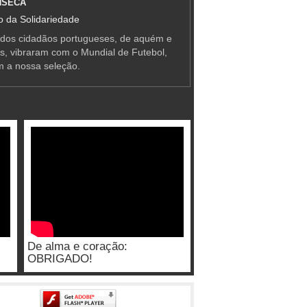
NSECA
 da Solidariedade
 dos cidadãos portugueses, de aquém e
as, vibraram com o Mundial de Futebol,
m a nossa seleção.
De alma e coração:
OBRIGADO!