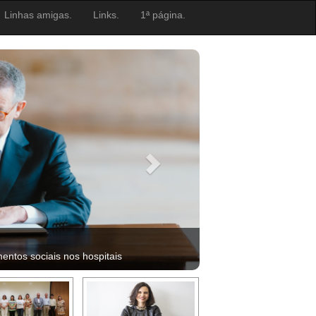
Linhas amigas.
Links.
1ª página.
ntos sociais nos hospitais