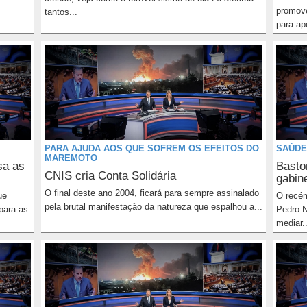
promove
tantos...
para apo
PARA AJUDA AOS QUE SOFREM OS EFEITOS DO
SAÚDE
MAREMOTO
sa as
Basto
CNIS cria Conta Solidária
gabin
O final deste ano 2004, ficará para sempre assinalado
ue
O recém
pela brutal manifestação da natureza que espalhou a...
para as
Pedro N
mediar..