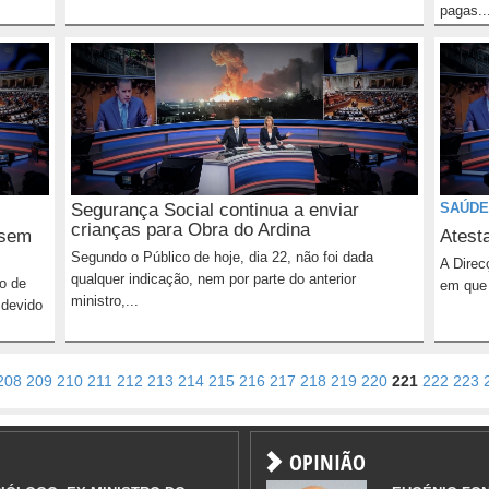
pagas..
Segurança Social continua a enviar
SAÚDE
crianças para Obra do Ardina
 sem
Atest
Segundo o Público de hoje, dia 22, não foi dada
A Direc
qualquer indicação, nem por parte do anterior
o de
em que 
ministro,...
 devido
208
209
210
211
212
213
214
215
216
217
218
219
220
221
222
223
OPINIÃO