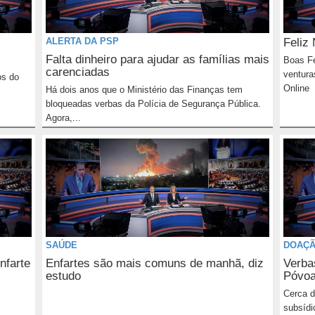
ALERTA DA PSP
Feliz 
Falta dinheiro para ajudar as famílias mais
Boas Fe
carenciadas
ventura
os do
Online
Há dois anos que o Ministério das Finanças tem
bloqueadas verbas da Polícia de Segurança Pública.
Agora,...
SAÚDE
DOAÇ
nfarte
Enfartes são mais comuns de manhã, diz
Verba
estudo
Póvo
Cerca d
subsídi