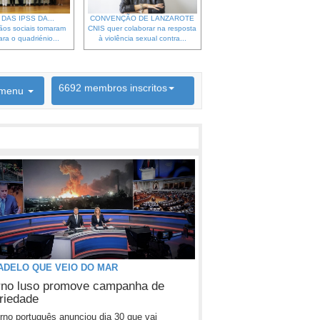
DAS IPSS DA...
CONVENÇÃO DE LANZAROTE
ãos sociais tomaram
CNIS quer colaborar na resposta
ra o quadriénio...
à violência sexual contra...
6692 membros inscritos
menu
INSCRIÇÃO NEWSLETTER
ADELO QUE VEIO DO MAR
no luso promove campanha de
ariedade
no português anunciou dia 30 que vai