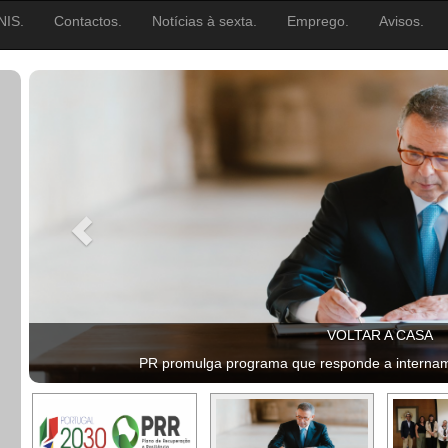
NIS.
Contactos.
Notícias à sexta.
Emprego.
Avisos.
VOLTAR A CASA
PR promulga programa que responde a intername