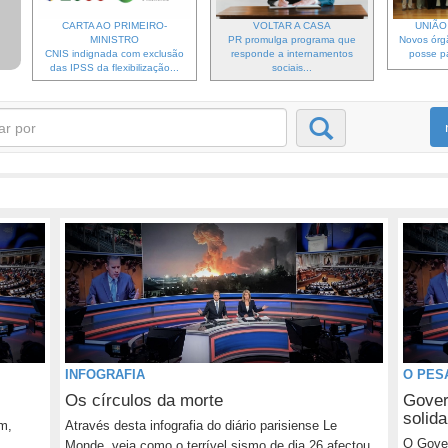
CARTA AO PRIMEIRO-
VOLTAR A CASA
UNIÃO 
MINISTRO
PR promulga programa que
Novos órg
CNIS indignada com exclusão
responde a internamentos
posse pa
das IPSS da flexibilização...
sociais...
INFOGRAFIA
O PES
Os círculos da morte
Gover
solid
m,
Através desta infografia do diário parisiense Le
O Gover
Monde, veja como o terrível sismo de dia 26 afectou