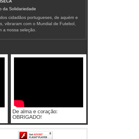
NSECA
 da Solidariedade
 dos cidadãos portugueses, de aquém e
as, vibraram com o Mundial de Futebol,
m a nossa seleção.
De alma e coração:
OBRIGADO!