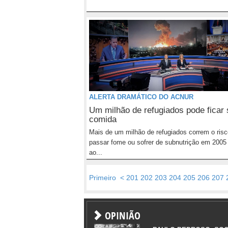
ALERTA DRAMÁTICO DO ACNUR
Um milhão de refugiados pode ficar
comida
Mais de um milhão de refugiados correm o risc
passar fome ou sofrer de subnutrição em 2005
ao...
Primeiro
<
201
202
203
204
205
206
207
OPINIÃO