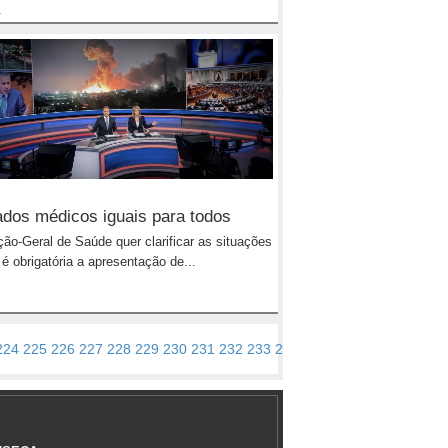
.
ados médicos iguais para todos
ção-Geral de Saúde quer clarificar as situações
é obrigatória a apresentação de...
224
225
226
227
228
229
230
231
232
233
234
235
>