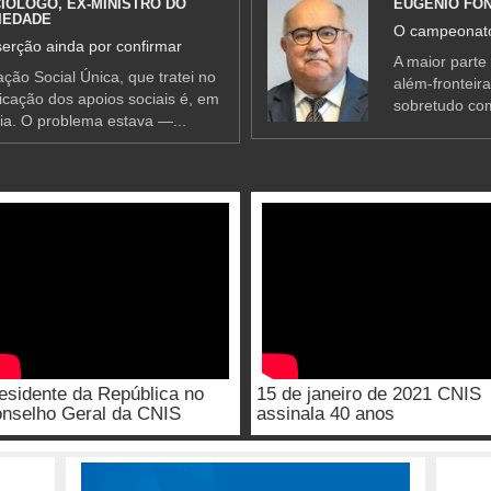
IÓLOGO, EX-MINISTRO DO
EUGÉNIO FO
IEDADE
O campeonato
erção ainda por confirmar
A maior parte
ção Social Única, que tratei no
além-fronteir
ificação dos apoios sociais é, em
sobretudo co
ia. O problema estava —...
esidente da República no
15 de janeiro de 2021 CNIS
nselho Geral da CNIS
assinala 40 anos