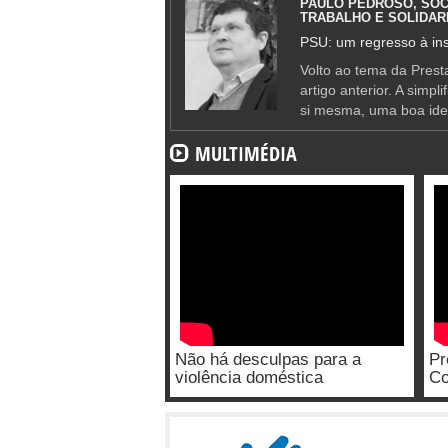
PAULO PEDROSO, SOC
TRABALHO E SOLIDAR
PSU: um regresso à ins
Volto ao tema da Presta
artigo anterior. A simpl
si mesma, uma boa ide
MULTIMÉDIA
Não há desculpas para a
Pr
violência doméstica
Co