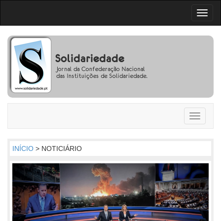
Toggl
naviga
Toggle
navigati
INÍCIO
> NOTICIÁRIO