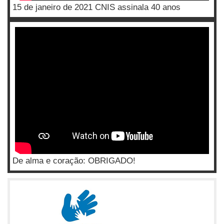
15 de janeiro de 2021 CNIS assinala 40 anos
De alma e coração: OBRIGADO!