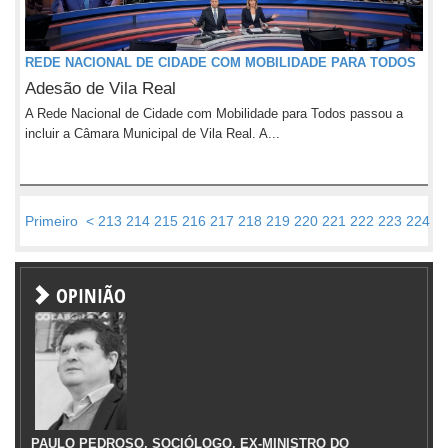
REDE NACIONAL DE CIDADE COM MOBILIDADE PARA TODOS
Adesão de Vila Real
A Rede Nacional de Cidade com Mobilidade para Todos passou a
incluir a Câmara Municipal de Vila Real. A...
Primeiro
<
213
214
215
216
217
218
219
220
221
222
223
224
2
OPINIÃO
PAULO PEDROSO, SOCIÓLOGO, EX-MINISTRO DO