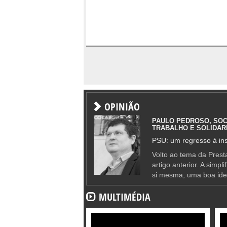
OPINIÃO
PAULO PEDROSO, SOC
TRABALHO E SOLIDAR
PSU: um regresso à ins
Volto ao tema da Presta
artigo anterior. A simpl
si mesma, uma boa ide
MULTIMÉDIA