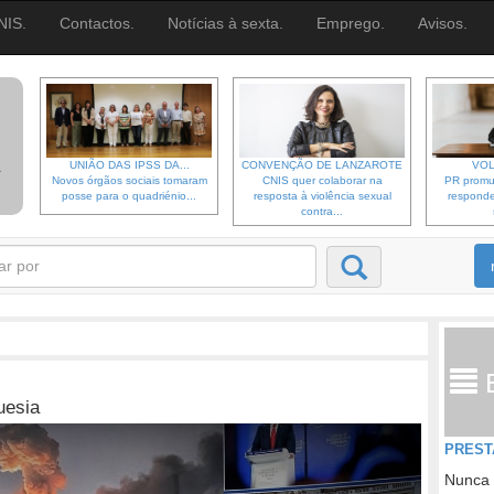
NIS.
Contactos.
Notícias à sexta.
Emprego.
Avisos.
UNIÃO DAS IPSS DA...
CONVENÇÃO DE LANZAROTE
VOL
Novos órgãos sociais tomaram
CNIS quer colaborar na
PR promu
posse para o quadriénio...
resposta à violência sexual
responde
contra...
uesia
PREST
Nunca 