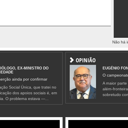
Não há i
OPINIÃO
IÓLOGO, EX-MINISTRO DO
EUGÉNIO FO
IEDADE
O campeonato
erção ainda por confirmar
A maior parte
ção Social Única, que tratei no
além-fronteir
ificação dos apoios sociais é, em
sobretudo co
ia. O problema estava —...