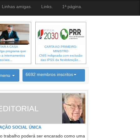
Linhas amigas.
Links.
1ª página.
TAR A CASA
CARTA AO PRIMEIRO-
lga programa que
MINISTRO
 a internamentos
CNIS indignada com exclusão
sociais...
das IPSS da flexibilização...
6692 membros inscritos
menu
INSCRIÇÃO NEWSLETTER
EDITORIAL
AÇÃO SOCIAL ÚNICA
o trabalho poderá ser encarado como uma