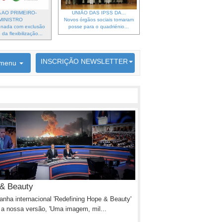
 AO PRIMEIRO-
UNIÃO DAS IPSS DA...
MINISTRO
Novos órgãos sociais tomaram
gnada com exclusão
posse para o quadriénio...
da flexibilização...
6692 membros inscritos
INSCRIÇÃO NEWSLETTER
menu
& Beauty
nha internacional 'Redefining Hope & Beauty'
 a nossa versão, 'Uma imagem, mil...