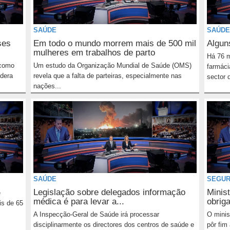
SAÚDE
SAÚDE
ses
Em todo o mundo morrem mais de 500 mil
Algun
mulheres em trabalhos de parto
Há 76 
 como
Um estudo da Organização Mundial de Saúde (OMS)
farmáci
idera
revela que a falta de parteiras, especialmente nas
sector q
nações...
SAÚDE
SEGUR
Legislação sobre delegados informação
Minist
e
médica é para levar a...
obriga
is de 65
A Inspecção-Geral de Saúde irá processar
O minis
disciplinarmente os directores dos centros de saúde e
pôr fim