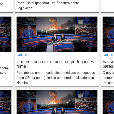
Porto (Hotel Ipanema), um Encontro sobre
e...
Legislação...
SAÚDE
SAÚDE
Um em cada cinco médicos portugueses
Vai s
fuma
bares 
fazem-
Pelo menos um em cada cinco médicos portugueses
O gover
ta o
fuma (23 por cento), indica um estudo realizado pelo
restaur
Hospital...
trabalho