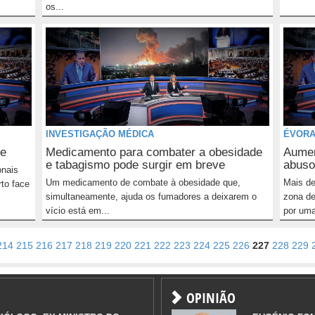
os...
INVESTIGAÇÃO MÉDICA
ÉVOR
de
Medicamento para combater a obesidade
Aumen
e tabagismo pode surgir em breve
abuso
onais
Um medicamento de combate à obesidade que,
Mais de
to face
simultaneamente, ajuda os fumadores a deixarem o
zona d
vício está em...
por uma
214
215
216
217
218
219
220
221
222
223
224
225
226
227
228
229
OPINIÃO