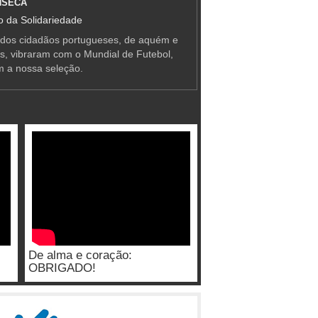
NSECA
 da Solidariedade
 dos cidadãos portugueses, de aquém e
as, vibraram com o Mundial de Futebol,
m a nossa seleção.
De alma e coração:
OBRIGADO!