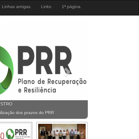
Linhas amigas.
Links.
1ª página.
ISTRO
ilização dos prazos do PRR