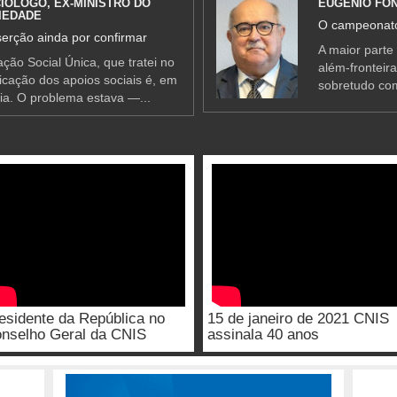
IÓLOGO, EX-MINISTRO DO
EUGÉNIO FO
IEDADE
O campeonato
erção ainda por confirmar
A maior parte
ção Social Única, que tratei no
além-fronteir
ificação dos apoios sociais é, em
sobretudo co
ia. O problema estava —...
esidente da República no
15 de janeiro de 2021 CNIS
nselho Geral da CNIS
assinala 40 anos