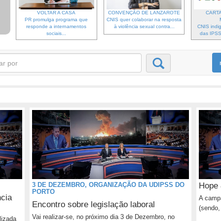
VOLTAR A CASA
CONVENÇÃO DE LANZAROTE
CARTA
PR promulga programa que
CNIS quer colaborar na resposta
responde a internamentos
à violência sexual contra...
CNIS indi
sociais...
das IPSS 
3 DE DEZEMBRO, ORGANIZAÇÃO DA UDIPSS DO
Hope 
PORTO
ncia
A campa
Encontro sobre legislação laboral
(sendo,
Vai realizar-se, no próximo dia 3 de Dezembro, no
lizada