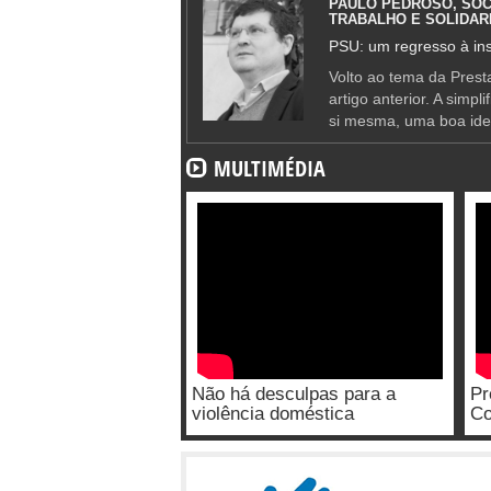
PAULO PEDROSO, SOC
TRABALHO E SOLIDAR
PSU: um regresso à ins
Volto ao tema da Presta
artigo anterior. A simpl
si mesma, uma boa ide
MULTIMÉDIA
Não há desculpas para a
Pr
violência doméstica
Co