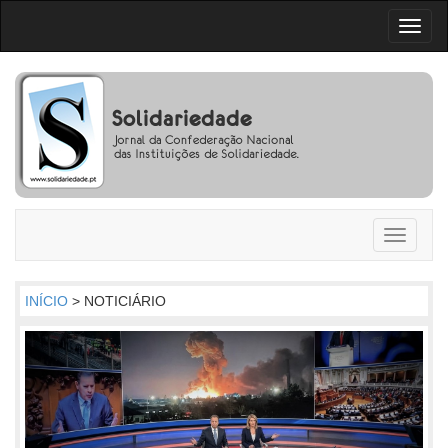
Toggl
naviga
Toggle
navigati
INÍCIO
> NOTICIÁRIO