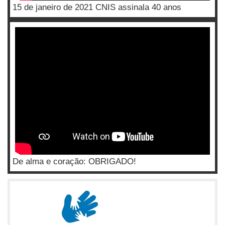
15 de janeiro de 2021 CNIS assinala 40 anos
De alma e coração: OBRIGADO!