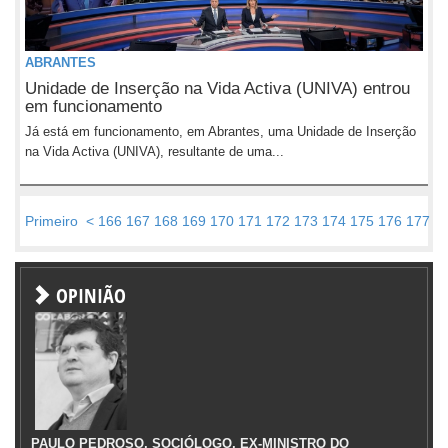
ABRANTES
Unidade de Inserção na Vida Activa (UNIVA) entrou
em funcionamento
Já está em funcionamento, em Abrantes, uma Unidade de Inserção
na Vida Activa (UNIVA), resultante de uma...
Primeiro
<
166
167
168
169
170
171
172
173
174
175
176
177
1
OPINIÃO
PAULO PEDROSO, SOCIÓLOGO, EX-MINISTRO DO