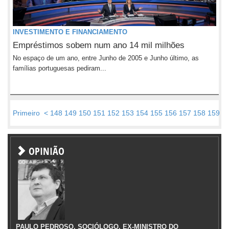
INVESTIMENTO E FINANCIAMENTO
Empréstimos sobem num ano 14 mil milhões
No espaço de um ano, entre Junho de 2005 e Junho último, as
famílias portuguesas pediram...
Primeiro
<
148
149
150
151
152
153
154
155
156
157
158
159
1
OPINIÃO
PAULO PEDROSO, SOCIÓLOGO, EX-MINISTRO DO