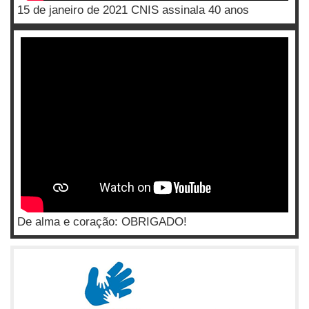
15 de janeiro de 2021 CNIS assinala 40 anos
De alma e coração: OBRIGADO!