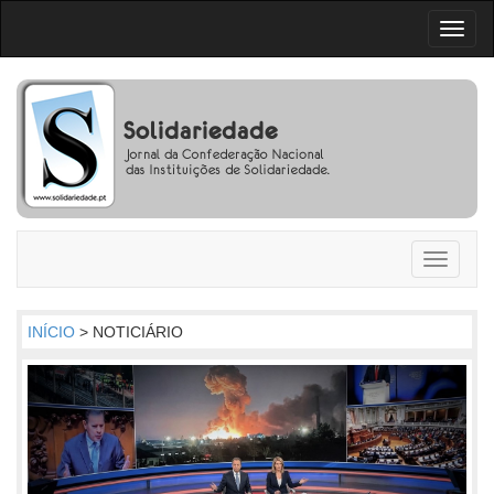
Toggl
naviga
Toggle
navigati
INÍCIO
> NOTICIÁRIO