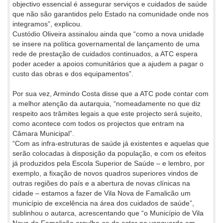
objectivo essencial é assegurar serviços e cuidados de saúde
que não são garantidos pelo Estado na comunidade onde nos
integramos”, explicou.
Custódio Oliveira assinalou ainda que “como a nova unidade
se insere na política governamental de lançamento de uma
rede de prestação de cuidados continuados, a ATC espera
poder aceder a apoios comunitários que a ajudem a pagar o
custo das obras e dos equipamentos”.
Por sua vez, Armindo Costa disse que a ATC pode contar com
a melhor atenção da autarquia, “nomeadamente no que diz
respeito aos trâmites legais a que este projecto será sujeito,
como acontece com todos os projectos que entram na
Câmara Municipal”.
“Com as infra-estruturas de saúde já existentes e aquelas que
serão colocadas à disposição da população, e com os efeitos
já produzidos pela Escola Superior de Saúde – e lembro, por
exemplo, a fixação de novos quadros superiores vindos de
outras regiões do país e a abertura de novas clínicas na
cidade – estamos a fazer de Vila Nova de Famalicão um
município de excelência na área dos cuidados de saúde”,
sublinhou o autarca, acrescentando que “o Município de Vila
Nova de Famalicão orgulha-se de estar na vanguarda em