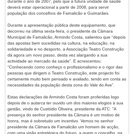
durante o ano de 2007, pelo que a futura unidade de saúde
deverá estar operacional a partir de 2008, para servir
população dos concelhos de Famalicão e Guimarães.
Durante a apresentação pública deste equipamento, que
decorreu na última sexta-feira, o presidente da Câmara
Municipal de Famalicão, Armindo Costa, salientou que “depois
das apostas bem sucedidas na cultura, na educação, na
solidariedade e no desporto, a Associação Teatro Construção
dá agora um novo passo, desta vez alargando a sua
actividade ao mercado da saúde”. E acrescentou:
“Conhecendo como conheço o profissionalismo e o rigor das
pessoas que dirigem o Teatro Construção, este projecto foi
certamente muito bem pensado e avaliado, tendo em conta as
necessidades da população desta zona do Vale do Ave”.
Estas declarações de Armindo Costa foram proferidas logo
depois de o autarca ter ouvido um dos maiores elogios à sua
gestão, vindo de Custódio Oliveira, presidente da ATC: "A
presença do senhor presidente da Câmara é um motivo de
honra, mas é sobretudo um incentivo. Vemos no senhor
presidente da Câmara de Famalicão um homem de acção,
com uma visão estretégica do futuro, a quem o concelho, na