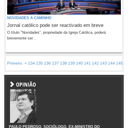
NOVIDADES A CAMINHO
Jornal católico pode ser reactivado em breve
O título "Novidades", propriedade da Igreja Católica, poderá
brevemente ser...
Primeiro
<
134
135
136
137
138
139
140
141
142
143
144
145
1
OPINIÃO
PAULO PEDROSO, SOCIÓLOGO, EX-MINISTRO DO