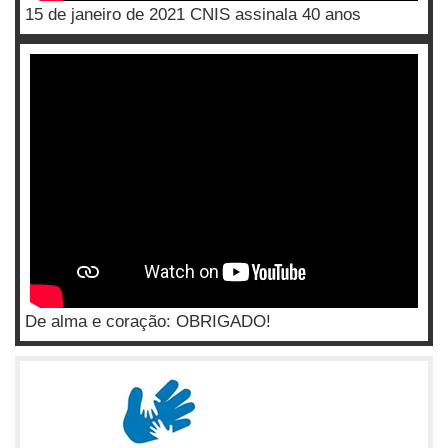
15 de janeiro de 2021 CNIS assinala 40 anos
De alma e coração: OBRIGADO!