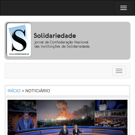
Toggl
naviga
Toggle
navigati
INÍCIO
> NOTICIÁRIO