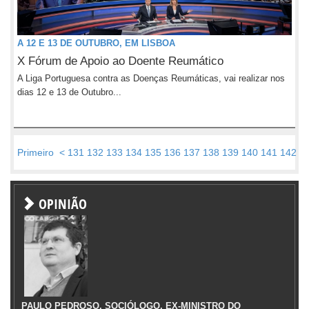
A 12 E 13 DE OUTUBRO, EM LISBOA
X Fórum de Apoio ao Doente Reumático
A Liga Portuguesa contra as Doenças Reumáticas, vai realizar nos
dias 12 e 13 de Outubro...
Primeiro
<
131
132
133
134
135
136
137
138
139
140
141
142
1
OPINIÃO
PAULO PEDROSO, SOCIÓLOGO, EX-MINISTRO DO