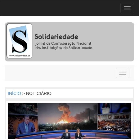
Toggl
naviga
Toggle
navigati
INÍCIO
> NOTICIÁRIO