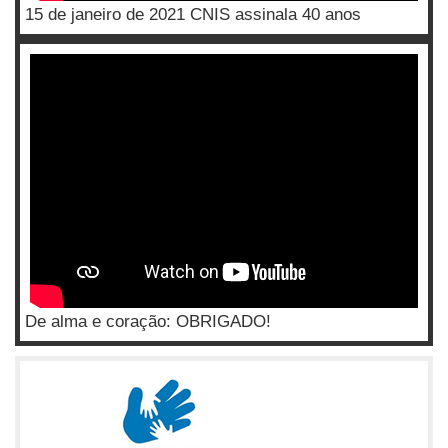
15 de janeiro de 2021 CNIS assinala 40 anos
De alma e coração: OBRIGADO!