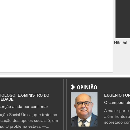
Não há i
OPINIÃO
IÓLOGO, EX-MINISTRO DO
EUGÉNIO FO
IEDADE
O campeonato
erção ainda por confirmar
A maior parte
ção Social Única, que tratei no
além-fronteir
ificação dos apoios sociais é, em
sobretudo co
ia. O problema estava —...