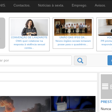
NIS.
Contactos.
Notícias à sexta.
Emprego.
Avisos.
CONVENÇÃO DE LANZAROTE
UNIÃO DAS IPSS DA...
VOL
CNIS quer colaborar na
Novos órgãos sociais tomaram
PR promu
resposta à violência sexual
posse para o quadriénio...
responde
contra...
PREST
Nunca 