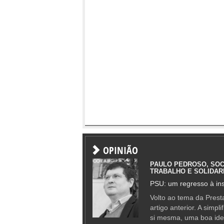
OPINIÃO
PAULO PEDROSO, SOC
TRABALHO E SOLIDAR
PSU: um regresso à ins
Volto ao tema da Presta
artigo anterior. A simpl
si mesma, uma boa ide