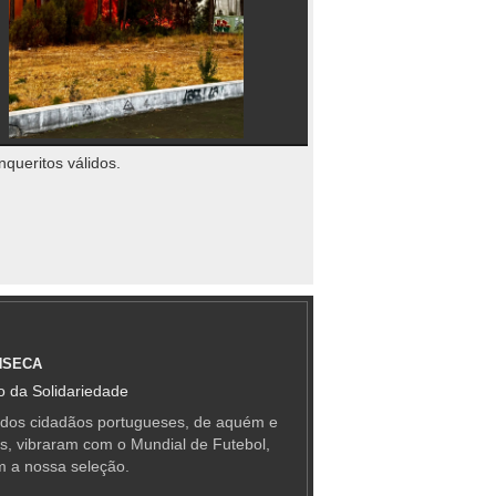
nqueritos válidos.
NSECA
 da Solidariedade
 dos cidadãos portugueses, de aquém e
as, vibraram com o Mundial de Futebol,
m a nossa seleção.