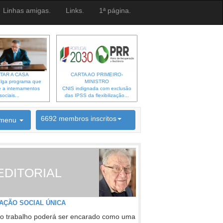
Linhas amigas.
Links.
1ª página.
TAR A CASA
CARTA AO PRIMEIRO-
lga programa que
MINISTRO
 a internamentos
CNIS indignada com exclusão
sociais...
das IPSS da flexibilização...
6692 membros inscritos
menu
INSCRIÇÃO NEWSLETTER
EDITORIAL
AÇÃO SOCIAL ÚNICA
o trabalho poderá ser encarado como uma