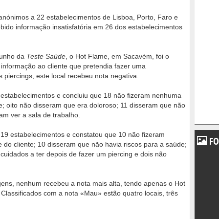
nónimos a 22 estabelecimentos de Lisboa, Porto, Faro e
cebido informação insatisfatória em 26 dos estabelecimentos
Junho da
Teste Saúde
, o Hot Flame, em Sacavém, foi o
informação ao cliente que pretendia fazer uma
 piercings, este local recebeu nota negativa.
 estabelecimentos e concluiu que 18 não fizeram nenhuma
e; oito não disseram que era doloroso; 11 disseram que não
ram ver a sala de trabalho.
u 19 estabelecimentos e constatou que 10 não fizeram
FO
do cliente; 10 disseram que não havia riscos para a saúde;
cuidados a ter depois de fazer um piercing e dois não
ens, nenhum recebeu a nota mais alta, tendo apenas o Hot
assificados com a nota «Mau» estão quatro locais, três