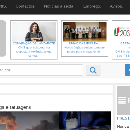
NIS.
Contactos.
Notícias à sexta.
Emprego.
Avisos.
CONVENÇÃO DE LANZAROTE
UNIÃO DAS IPSS DA...
CARTA
CNIS quer colaborar na
Novos órgãos sociais tomaram
resposta à violência sexual
posse para o quadriénio...
CNIS indi
contra...
das IPSS d
gs e tatuagens
PREST
Nunca 