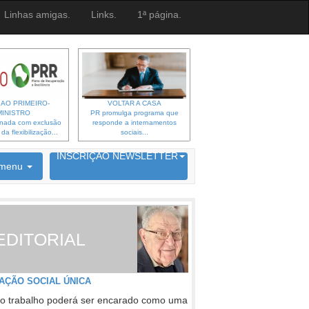
Linhas amigas.
Links.
1ª página.
 AO PRIMEIRO-
VOLTAR A CASA
MINISTRO
PR promulga programa que
gnada com exclusão
responde a internamentos
a flexibilização...
sociais...
6692 membros inscritos
INSCRIÇÃO NEWSLETTER
menu
EDITORIAL
AÇÃO SOCIAL ÚNICA
o trabalho poderá ser encarado como uma