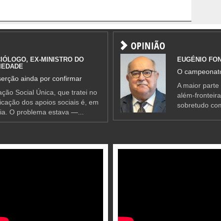
OPINIÃO
IÓLOGO, EX-MINISTRO DO
EUGÉNIO FO
IEDADE
O campeonato
erção ainda por confirmar
A maior parte
ção Social Única, que tratei no
além-fronteir
ificação dos apoios sociais é, em
sobretudo co
ia. O problema estava —...