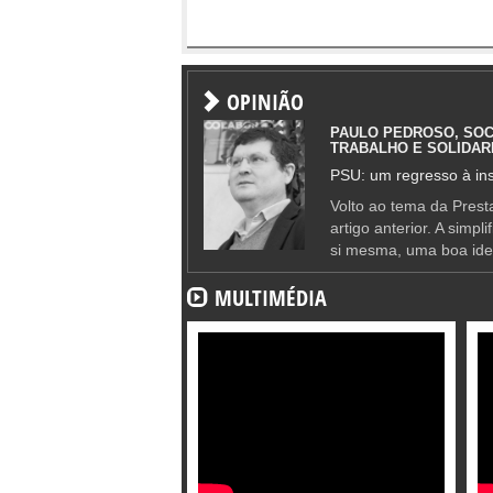
OPINIÃO
PAULO PEDROSO, SOC
TRABALHO E SOLIDAR
PSU: um regresso à ins
Volto ao tema da Presta
artigo anterior. A simpl
si mesma, uma boa ide
MULTIMÉDIA