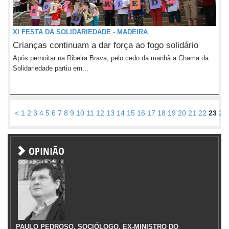
XI FESTA DA SOLIDARIEDADE - MADEIRA
Crianças continuam a dar força ao fogo solidário
Após pernoitar na Ribeira Brava, pelo cedo da manhã a Chama da
Solidariedade partiu em...
<
1
2
3
4
5
6
7
8
9
10
11
12
13
14
15
16
17
18
19
20
21
22
23
24
OPINIÃO
PAULO PEDROSO, SOCIÓLOGO, EX-MINISTRO DO