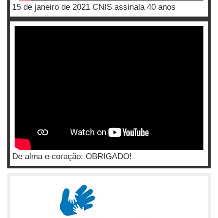
15 de janeiro de 2021 CNIS assinala 40 anos
De alma e coração: OBRIGADO!