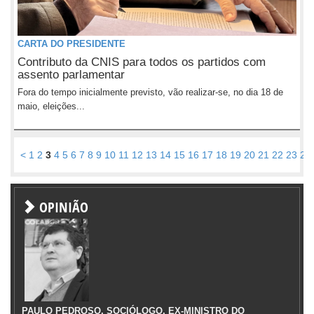
CARTA DO PRESIDENTE
Contributo da CNIS para todos os partidos com
assento parlamentar
Fora do tempo inicialmente previsto, vão realizar-se, no dia 18 de
maio, eleições...
<
1
2
3
4
5
6
7
8
9
10
11
12
13
14
15
16
17
18
19
20
21
22
23
24
OPINIÃO
PAULO PEDROSO, SOCIÓLOGO, EX-MINISTRO DO