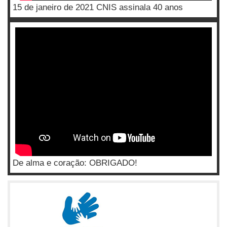
15 de janeiro de 2021 CNIS assinala 40 anos
De alma e coração: OBRIGADO!