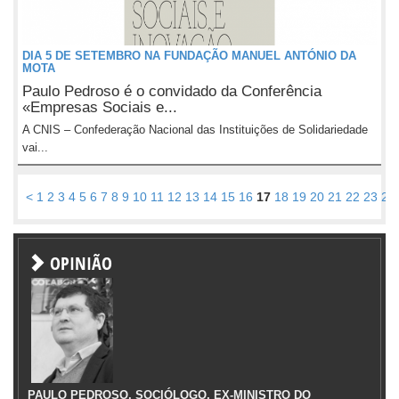
DIA 5 DE SETEMBRO NA FUNDAÇÃO MANUEL ANTÓNIO DA
MOTA
Paulo Pedroso é o convidado da Conferência
«Empresas Sociais e...
A CNIS – Confederação Nacional das Instituições de Solidariedade
vai...
<
1
2
3
4
5
6
7
8
9
10
11
12
13
14
15
16
17
18
19
20
21
22
23
24
OPINIÃO
PAULO PEDROSO, SOCIÓLOGO, EX-MINISTRO DO