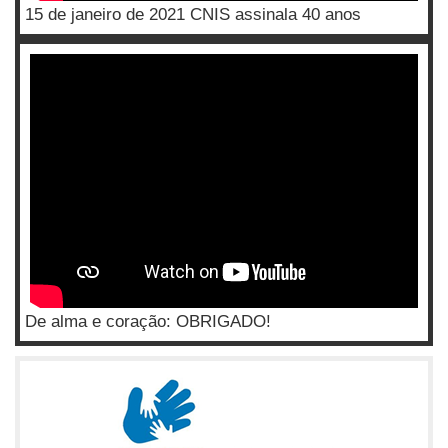
15 de janeiro de 2021 CNIS assinala 40 anos
De alma e coração: OBRIGADO!