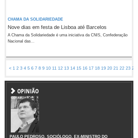
CHAMA DA SOLIDARIEDADE
Nove dias em festa de Lisboa até Barcelos
A Chama da Solidariedade é uma iniciativa da CNIS, Confederação
Nacional das...
<
1
2
3
4
5
6
7
8
9
10
11
12
13
14
15
16
17
18
19
20
21
22
23
24
OPINIÃO
PAULO PEDROSO, SOCIÓLOGO, EX-MINISTRO DO