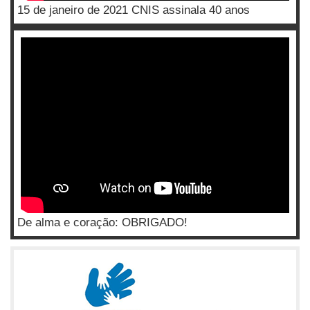
15 de janeiro de 2021 CNIS assinala 40 anos
De alma e coração: OBRIGADO!