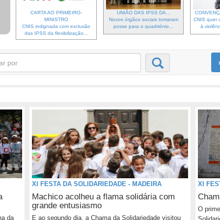
CARTA AO PRIMEIRO-
UNIÃO DAS IPSS DA...
CONVENÇ
MINISTRO
Novos órgãos sociais tomaram
CNIS quer c
CNIS indignada com exclusão
posse para o quadriénio...
à violênc
das IPSS da flexibilização...
XI FESTA DA SOLIDARIEDADE - MADEIRA
XI FE
a
Machico acolheu a flama solidária com
Chama
grande entusiasmo
O prime
ha da
E ao segundo dia, a Chama da Solidariedade visitou
Solidar