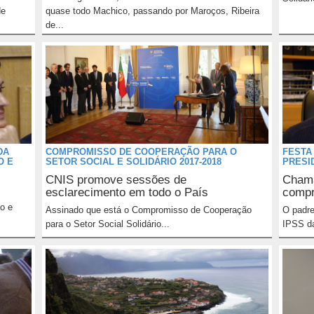
de
quase todo Machico, passando por Maroços, Ribeira
de...
DA
COMPROMISSO DE COOPERAÇÃO PARA O
FESTA
O E
SETOR SOCIAL E SOLIDÁRIO 2017-2018
PRESI
CNIS promove sessões de
Chama
esclarecimento em todo o País
comp
ão e
Assinado que está o Compromisso de Cooperação
O padre
para o Setor Social Solidário...
IPSS da