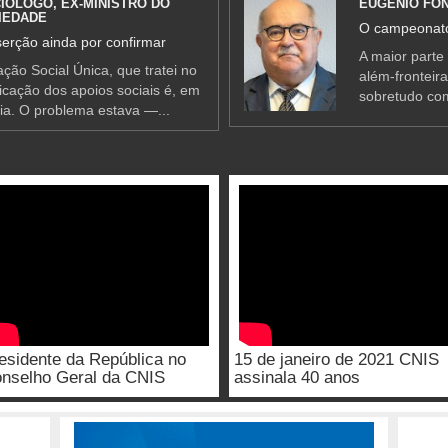
IÓLOGO, EX-MINISTRO DO
EUGÉNIO FO
IEDADE
O campeonato
erção ainda por confirmar
A maior parte
ção Social Única, que tratei no
além-fronteir
ificação dos apoios sociais é, em
sobretudo co
ia. O problema estava —...
esidente da República no
15 de janeiro de 2021 CNIS
nselho Geral da CNIS
assinala 40 anos