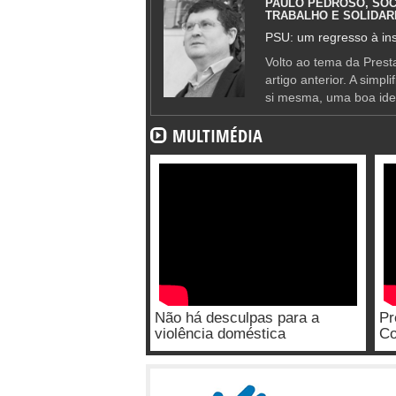
PAULO PEDROSO, SOC
TRABALHO E SOLIDAR
PSU: um regresso à ins
Volto ao tema da Presta
artigo anterior. A simpl
si mesma, uma boa ide
MULTIMÉDIA
Não há desculpas para a
Pr
violência doméstica
Co