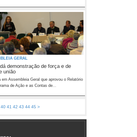
BLEIA GERAL
dá demonstração de força e de
e união
 em Assembleia Geral que aprovou o Relatório
rama de Ação e as Contas de...
40
41
42
43
44
45
>