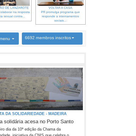
ÃO DE LANZAROTE
VOLTAR A CASA
olaborar na resposta
PR promulga programa que
ia sexual contra...
responde a internamentos
sociais...
6692 membros inscritos
menu
INSCRIÇÃO NEWSLETTER
STA DA SOLIDARIEDADE - MADEIRA
 solidária acesa no Porto Santo
iro dia da 10ª edição da Chama da
iedade, iniciativa da CNIS que celebra o...