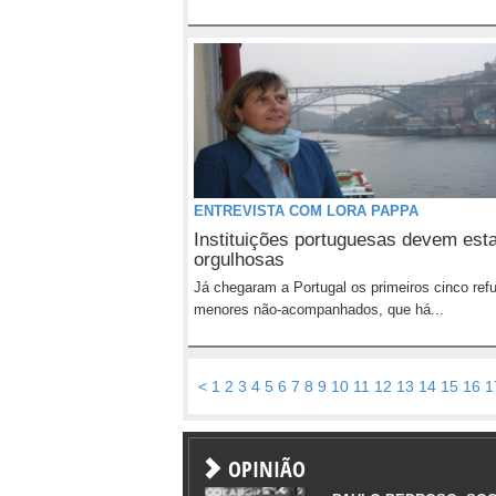
ENTREVISTA COM LORA PAPPA
Instituições portuguesas devem est
orgulhosas
Já chegaram a Portugal os primeiros cinco ref
menores não-acompanhados, que há...
<
1
2
3
4
5
6
7
8
9
10
11
12
13
14
15
16
1
OPINIÃO