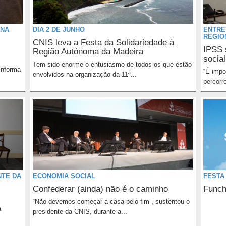
 NA
DIA 2 DE JUNHO
ENTRE
REGIO
CNIS leva a Festa da Solidariedade à
IPSS 
Região Autónoma da Madeira
social
Tem sido enorme o entusiasmo de todos os que estão
informa
“É impo
envolvidos na organização da 11ª...
percorre
NTE DA
ECONOMIA SOCIAL
FESTA
Confederar (ainda) não é o caminho
Funch
“Não devemos começar a casa pelo fim”, sustentou o
a
presidente da CNIS, durante a...