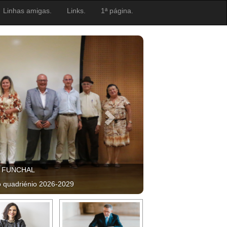
Linhas amigas.
Links.
1ª página.
, FUNCHAL
o quadriénio 2026-2029