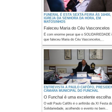
FUNERAL É ESTA SEXTA-FEIRA ÀS 16H00,
IGREJA DA SENHORA DA HORA, EM
MATOSINHOS
Faleceu Maria do Céu Vasconcelos
É com enorme pesar que o SOLIDARIEDADE 
que faleceu Maria do Céu Vasconcelos,...
ENTREVISTA A PAULO CAFÔFO, PRESIDE
CÂMARA MUNICIPAL DO FUNCHAL
O Funchal é uma excelente escolha
O edil Paulo Cafôfo é o anfitrião da XI Festa d
Solidariedade, acolhendo o evento no bem...