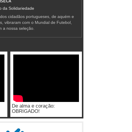
NSECA
 da Solidariedade
 dos cidadãos portugueses, de aquém e
as, vibraram com o Mundial de Futebol,
m a nossa seleção.
De alma e coração:
OBRIGADO!