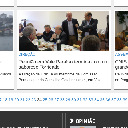
DIREÇÃO
ASSEM
ar
Reunião em Vale Paraíso termina com um
CNIS 
saboroso Torricado
grand
ugiados
A Direção da CNIS e os membros da Comissão
Reunida
Permanente do Conselho Geral reuniram, em Vale...
do Prog
7
18
19
20
21
22
23
24
25
26
27
28
29
30
31
32
33
34
35
36
37
38
39
OPINIÃO