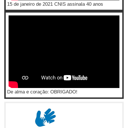
15 de janeiro de 2021 CNIS assinala 40 anos
De alma e coração: OBRIGADO!