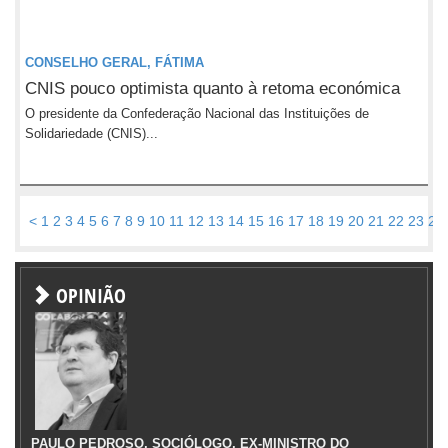
CONSELHO GERAL, FÁTIMA
CNIS pouco optimista quanto à retoma económica
O presidente da Confederação Nacional das Instituições de
Solidariedade (CNIS)...
<
1
2
3
4
5
6
7
8
9
10
11
12
13
14
15
16
17
18
19
20
21
22
23
24
OPINIÃO
PAULO PEDROSO, SOCIÓLOGO, EX-MINISTRO DO