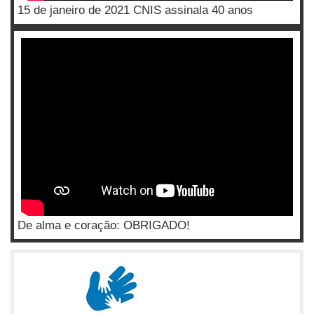
15 de janeiro de 2021 CNIS assinala 40 anos
De alma e coração: OBRIGADO!