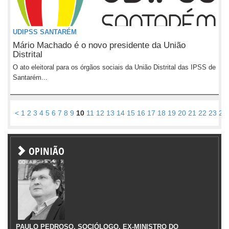
UDIPSS SANTARÉM
Mário Machado é o novo presidente da União
Distrital
O ato eleitoral para os órgãos sociais da União Distrital das IPSS de
Santarém...
<
1
2
3
4
5
6
7
8
9
10
11
12
13
14
15
16
17
18
19
20
21
22
23
24
OPINIÃO
PAULO PEDROSO, SOCIÓLOGO, EX-MINISTRO DO