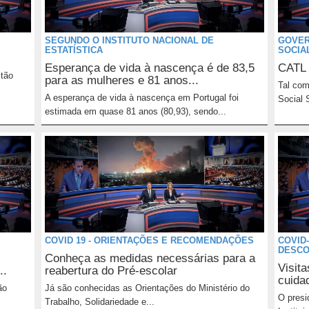
SEGUNDO O INSTITUTO NACIONAL DE
GOVER
ESTATÍSTICA
SOCIA
Esperança de vida à nascença é de 83,5
CATL 
stão
para as mulheres e 81 anos...
Tal com
A esperança de vida à nascença em Portugal foi
Social S
estimada em quase 81 anos (80,93), sendo...
COVID 19 - ORIENTAÇÕES E RECOMENDAÇÕES
COVID-
DESCO
Conheça as medidas necessárias para a
Visit
..
reabertura do Pré-escolar
cuida
ão
Já são conhecidas as Orientações do Ministério do
O presi
Trabalho, Solidariedade e...