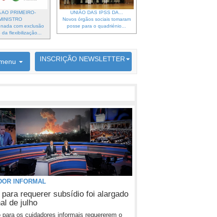
 AO PRIMEIRO-
UNIÃO DAS IPSS DA...
MINISTRO
Novos órgãos sociais tomaram
gnada com exclusão
posse para o quadriénio...
da flexibilização...
6692 membros inscritos
INSCRIÇÃO NEWSLETTER
menu
DOR INFORMAL
 para requerer subsídio foi alargado
nal de julho
 para os cuidadores informais requererem o