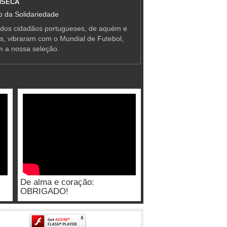
NSECA
 da Solidariedade
 dos cidadãos portugueses, de aquém e
as, vibraram com o Mundial de Futebol,
m a nossa seleção.
De alma e coração:
OBRIGADO!