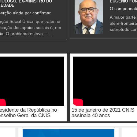
IÓLOGO, EX-MINISTRO DO
EUGÉNIO FO
IEDADE
O campeonato
erção ainda por confirmar
A maior parte
ção Social Única, que tratei no
além-fronteir
ificação dos apoios sociais é, em
sobretudo co
ia. O problema estava —...
esidente da República no
15 de janeiro de 2021 CNIS
nselho Geral da CNIS
assinala 40 anos