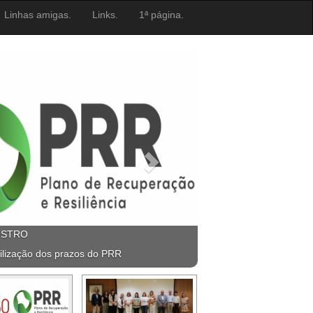
Linhas amigas.
Links.
1ª página.
ISTRO
ilização dos prazos do PRR