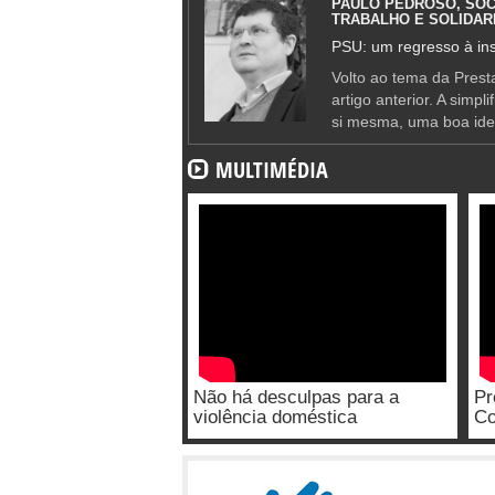
PAULO PEDROSO, SOC
TRABALHO E SOLIDAR
PSU: um regresso à ins
Volto ao tema da Presta
artigo anterior. A simpl
si mesma, uma boa ide
MULTIMÉDIA
Não há desculpas para a
Pr
violência doméstica
Co