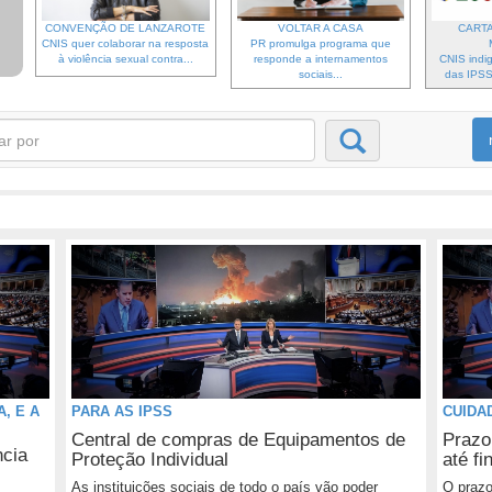
CONVENÇÃO DE LANZAROTE
VOLTAR A CASA
CARTA
CNIS quer colaborar na resposta
PR promulga programa que
à violência sexual contra...
responde a internamentos
CNIS indi
sociais...
das IPSS 
, E A
PARA AS IPSS
CUIDA
Central de compras de Equipamentos de
Prazo
ncia
Proteção Individual
até fi
As instituições sociais de todo o país vão poder
O prazo