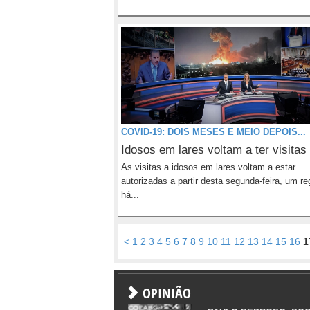
COVID-19: DOIS MESES E MEIO DEPOIS...
Idosos em lares voltam a ter visitas
As visitas a idosos em lares voltam a estar
autorizadas a partir desta segunda-feira, um r
há...
<
1
2
3
4
5
6
7
8
9
10
11
12
13
14
15
16
1
OPINIÃO