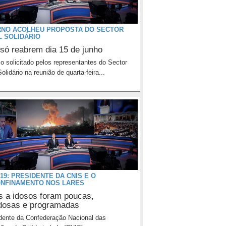
NO ACOLHEU PROPOSTA DO SECTOR
L SOLIDÁRIO
só reabrem dia 15 de junho
o solicitado pelos representantes do Sector
olidário na reunião de quarta-feira...
19: PRESIDENTE DA CNIS E O
NFINAMENTO NOS LARES
as a idosos foram poucas,
dosas e programadas
dente da Confederação Nacional das