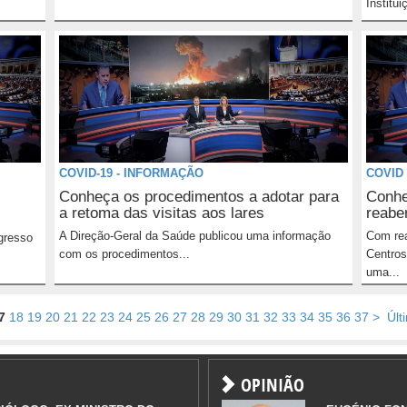
Institu
COVID-19 - INFORMAÇÃO
COVID
Conheça os procedimentos a adotar para
Conhe
a retoma das visitas aos lares
reabe
A Direção-Geral da Saúde publicou uma informação
Com rea
egresso
com os procedimentos...
Centros
uma...
7
18
19
20
21
22
23
24
25
26
27
28
29
30
31
32
33
34
35
36
37
>
Últ
OPINIÃO