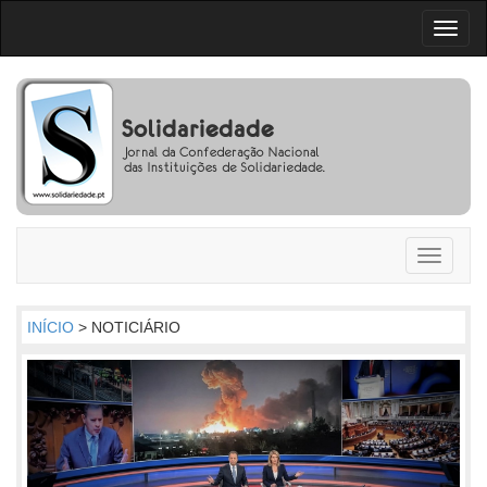
Toggl
naviga
Toggle
navigati
INÍCIO
> NOTICIÁRIO