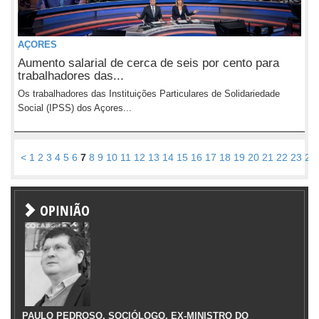
AÇORES
Aumento salarial de cerca de seis por cento para
trabalhadores das...
Os trabalhadores das Instituições Particulares de Solidariedade
Social (IPSS) dos Açores...
<
1
2
3
4
5
6
7
8
9
10
11
12
13
14
15
16
17
18
19
20
21
22
23
24
OPINIÃO
PAULO PEDROSO, SOCIÓLOGO, EX-MINISTRO DO