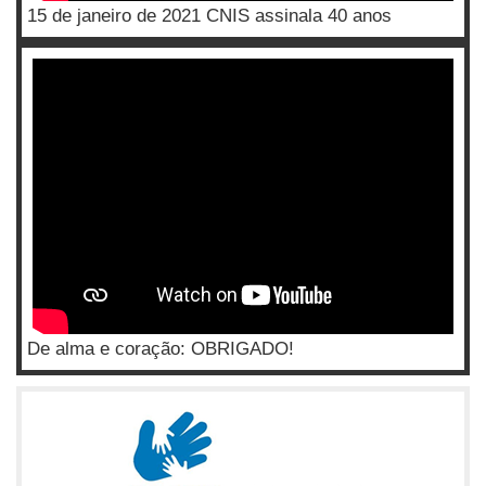
15 de janeiro de 2021 CNIS assinala 40 anos
De alma e coração: OBRIGADO!