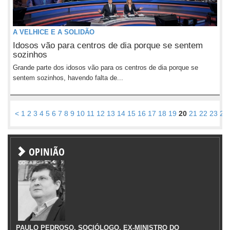
A VELHICE E A SOLIDÃO
Idosos vão para centros de dia porque se sentem
sozinhos
Grande parte dos idosos vão para os centros de dia porque se
sentem sozinhos, havendo falta de...
<
1
2
3
4
5
6
7
8
9
10
11
12
13
14
15
16
17
18
19
20
21
22
23
24
OPINIÃO
PAULO PEDROSO, SOCIÓLOGO, EX-MINISTRO DO