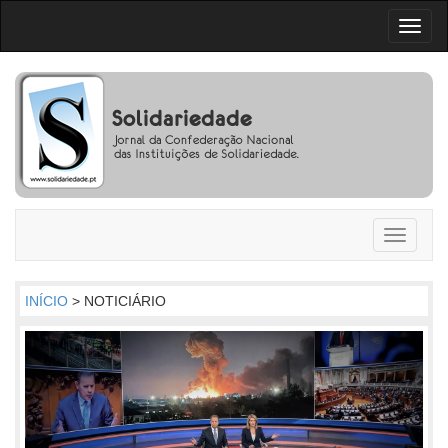
Toggl
naviga
Toggle
navigati
INÍCIO
> NOTICIÁRIO