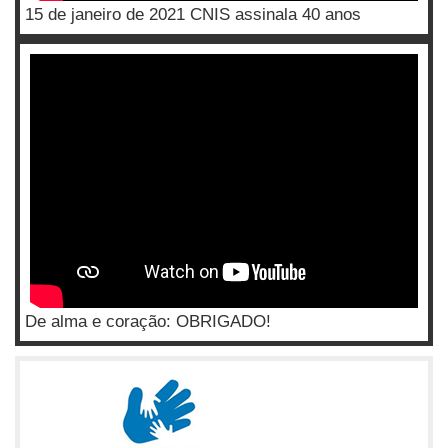
15 de janeiro de 2021 CNIS assinala 40 anos
De alma e coração: OBRIGADO!