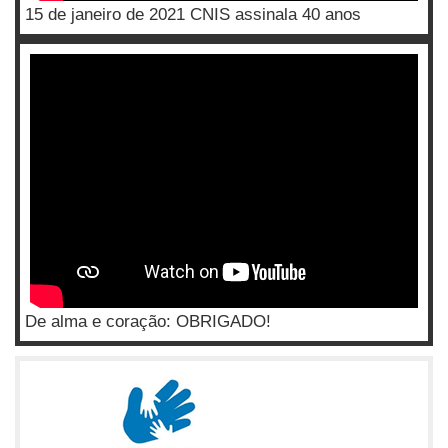
15 de janeiro de 2021 CNIS assinala 40 anos
De alma e coração: OBRIGADO!