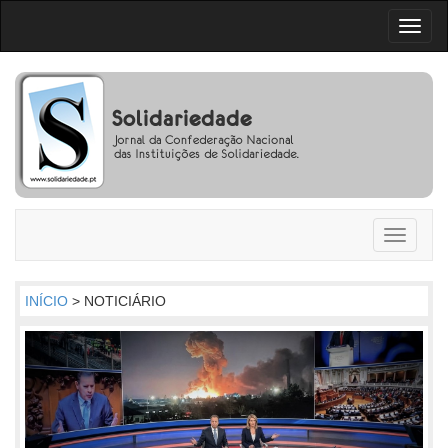
Toggl
naviga
Toggle
navigati
INÍCIO
> NOTICIÁRIO