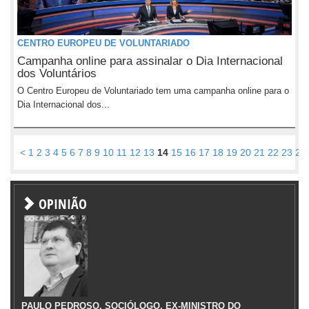
CENTRO EUROPEU DE VOLUNTARIADO
Campanha online para assinalar o Dia Internacional
dos Voluntários
O Centro Europeu de Voluntariado tem uma campanha online para o
Dia Internacional dos...
<
1
2
3
4
5
6
7
8
9
10
11
12
13
14
15
16
17
18
19
20
21
22
23
24
OPINIÃO
PAULO PEDROSO, SOCIÓLOGO, EX-MINISTRO DO